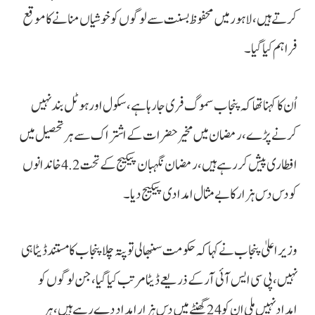
کرتے ہیں، لاہور میں محفوظ بسنت سے لوگوں کو خوشیاں منانے کا موقع
فراہم کیا گیا۔
اُن کا کہنا تھا کہ پنجاب سموگ فری جا رہا ہے، سکول اور ہوٹل بند نہیں
کرنے پڑے، رمضان میں مخیر حضرات کے اشتراک سے ہر تحصیل میں
افطاری پیش کر رہے ہیں، رمضان نگہبان پیکیج کے تحت 4.2 خاندانوں
کو دس دس ہزار کا بے مثال امدادی پیکیج دیا۔
وزیراعلیٰ پنجاب نے کہا کہ حکومت سنبھالی تو پتہ چلا پنجاب کا مستند ڈیٹا ہی
نہیں، پی سی ایس آئی آر کے ذریعے ڈیٹا مرتب کیا گیا، جن لوگوں کو
امداد نہیں ملی ان کو 24 گھنٹے میں دس ہزار امداد دے رہے ہیں، ہر