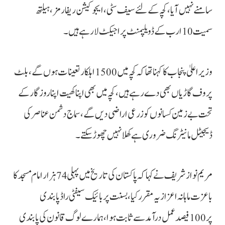
سامنے نہیں آیا، کچہ کے لئے سیف سٹی ، ایجوکیشن ریفارمز، ہیلتھ
سمیت 10 ارب کےڈویلپمنٹ پراجیکٹ لارہے ہیں۔
وزیراعلیٰ پنجاب کا کہنا تھا کہ کچہ میں 1500 اہلکار تعینات ہوں گے ، بلٹ
پروف گاڑیاں بھی دے رہے ہیں، کچہ میں بھی اپنا کھیت اپنا روزگار کے
تحت بے زمین کسانوں کو زرعی اراضی دیں گے ، سماج دشمن عناصر کی
ڈیجیٹل مانیٹرنگ ضروری ہے کھلا نہیں چھوڑ سکتے۔
مریم نواز شریف نے کہا کہ پاکستان کی تاریخ میں پہلی 74 ہزار امام مسجد کا
باعزت ماہانہ اعزازیہ مقرر کیا، بسنت پر بائیک سیفٹی راڈ پابندی
پر 100فیصد عمل درآمد سے ثابت ہوا، ہمارے لوگ قانون کی پابندی