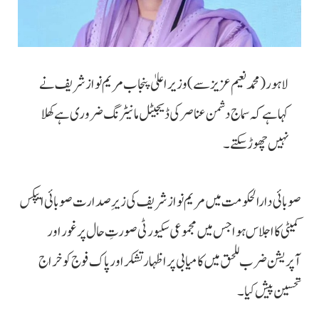
لاہور(محمد نعیم عزیز سے) وزیراعلیٰ پنجاب مریم نواز شریف نے
کہا ہے کہ سماج دشمن عناصر کی ڈیجیٹل مانیٹرنگ ضروری ہے کھلا
نہیں چھوڑ سکتے۔
صوبائی دارالحکومت میں مریم نواز شریف کی زیرِ صدارت صوبائی ایپکس
کمیٹی کا اجلاس ہوا جس میں مجموعی سکیورٹی صورتِ حال پر غور اور
آپریشن ضرب للحق میں کامیابی پر اظہار تشکر اور پاک فوج کو خراج
تحسین پیش کیا۔