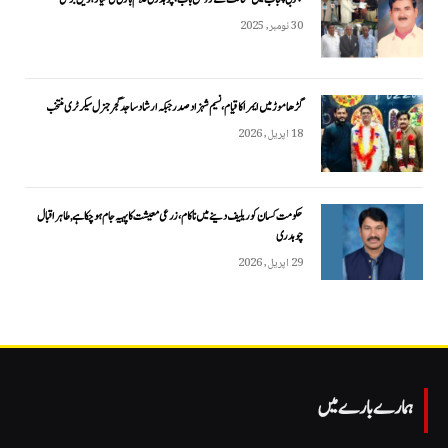
30 نومبر, 2025
گڑھاموڑ میں ایمرا کا قیام، نسیم شہزاد صدر جبکہ ارشاد ساجد گجر جنرل سیکرٹری منتخب
18 اپریل, 2026
حکومت کسان کو ریلیف دینے میں ناکام، زرعی معیشت کا پہیہ جام ہو چکا ہے, طاہر اقبال
چوہدری
29 اپریل, 2026
ہمارے بارے میں