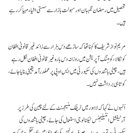
تحصیل میں رمضان نگہبان اور سہولت بازار سے سستی اشیاء مہیا کر رہے
ہیں۔
مریم نواز شریف کا کہنا تھا کہ ساڑھے دس ہزار سے زائد غیر قانونی افغان
کو نکالا، کومبنگ آپریشن میں روزانہ دس بارہ غیر قانونی افغان نکل رہے
ہیں، چینی باشندوں کی سکیورٹی میں ایس او پی پر عملدرآمد یقینی بنایا جائے ،
کوتاہی برداشت نہیں۔
اُنہوں نے کہا کہ لاہور میں ٹریفک منیجمنٹ کے لئے چین کی طرز پر
آرٹیفشل انٹیلیجنس ٹیکنالوجی استعمال کی جائے، چینی باشندوں کی
سکیورٹی پر توجہ ہے، اب صرف پولیس کی ہمراہی میں ہی نقل و حرکت