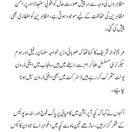
مظاہروں کی وجہ سے درپیش صورت حال کو بخوبی سنبھالا اور پرامن
مظاہرین کی حفاظت کے لیے موجود ہوتی ہے، مظاہرین کو افطاری بھی
پیش کی گئی۔
مریم نواز شریف کا کہنا تھا کہ صوبائی وزیر خواجہ سلمان رفیق اور ہوم
سیکرٹری مسلسل علما کرام سے رابطے میں ہیں، پنجاب میں اینٹی ڈرون
یونٹ متحرک کر رہے ہیں ڈسٹرکٹ میں بھی اینٹی ڈرون سیل ہونا
چاہیے۔
اُنہوں نے کہا کہ کچہ آپریشن میں کامیابی پر پاک فوج اور سندھ پولیس
کے شکر گزار ہیں، ساڑھے تین ماہ سے کچہ میں اغوا برائے تاوان کا کیس