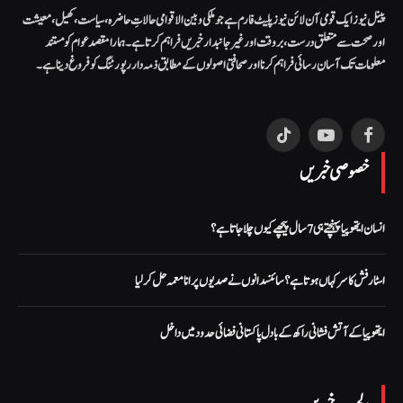
پینل نیوز ایک قومی آن لائن نیوز پلیٹ فارم ہے جو ملکی و بین الاقوامی حالاتِ حاضرہ، سیاست، کھیل، معیشت
اور صحت سے متعلق درست، بروقت اور غیر جانبدار خبریں فراہم کرتا ہے۔ ہمارا مقصد عوام کو مستند
معلومات تک آسان رسائی فراہم کرنا اور صحافتی اصولوں کے مطابق ذمہ دار رپورٹنگ کو فروغ دینا ہے۔
TikTok
YouTube
Facebook
خصوصی خبریں
انسان ایتھوپیا پہنچتے ہی 7 سال پیچھے کیوں چلا جاتا ہے؟
اسٹار فش کا سر کہاں ہوتا ہے؟ سائنسدانوں نے صدیوں پرانا معمہ حل کرلیا
ایتھوپیا کے آتش فشانی راکھ کے بادل پاکستانی فضائی حدود میں داخل