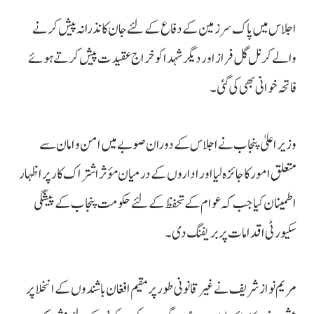
اجلاس میں پاک سرزمین کے دفاع کے لئے جان کا نذرانہ پیش کرنے
والے کرنل گل فراز اور دیگرشہدا کو خراج عقیدت پیش کرتے ہوئے
فاتحہ خوانی بھی کی گئی۔
وزیراعلیٰ پنجاب نے اجلاس کے دوران صوبے میں امن و امان سے
متعلق امور کا جائزہ لیا اور اداروں کے درمیان مؤثر اشتراک کار پر اظہار
اطمینان کیا جب کہ عوام کے تحفظ کے لئے حکومت پنجاب کے پیشگی
سکیورٹی اقدامات پر بریفنگ دی۔
مریم نواز شریف نے غیر قانونی طور پر مقیم افغان باشندوں کے انخلا پر