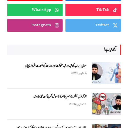
WhatsApp
TikTok
Instagram
Twitter
کچھ نیا ہے!
موٹاپا: اسباب کی تہہ در تہہ حقیقت اور علامات کی بصیرت افروز پہچان
4 مارچ, 2026
شوگر (ذیابیطس)، عصرِ حاضر کا خاموش مگر ہلاکت خیز عارضہ
11 مارچ, 2026
جنوبی پنجاب میں صحافت کے روشن باب، چوہدری غلام باری کی گیارہویں برسی