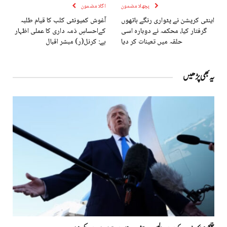
پچھلا مضمون
اگلا مضمون
اینٹی کرپشن نے پٹواری رنگے ہاتھوں
آغوش کمیونٹی کلب کا قیام طلبہ
گرفتار کیا، محکمہ نے دوبارہ اسی
کےاحساسِ ذمہ داری کا عملی اظہار
حلقہ میں تعینات کر دیا
ہے: کرنل(ر) مبشر اقبال
یہ بھی پڑھیں