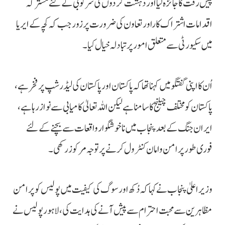
پیش رفت کا جائزہ لیا اور دہشت گردوں کی سرکوبی کے لئے مشترکہ
اقدامات اشتراک کاراور تعاون کی ضرورت پر زور جب کہ کچہ کے ایریا
میں سکیورٹی سے متعلق امور پر تبادلہ خیال کیا۔
اُن کا اپنی گفتگو میں کہنا تھا کہ پاکستان اور پاکستان کی لیڈرشپ پر فخر ہے،
پاکستان کو مختلف چیلنج کا سامنا ہے لیکن اللہ تعالیٰ کامیابی سے نواز رہا ہے،
ایران جنگ کے بعد پنجاب میں ناخوشگوار واقعات سے بچنے کے لئے
فوری طور پر امن وامان کنٹرول کرنے پر توجہ مرکوز رکھی۔
وزیراعلیٰ پنجاب نے کہا کہ دُکھ اور سوگ کی کیفیت میں پولیس کو پرامن
مظاہرین سے محبت احترام سے پیش آنے کی ہدایت کی، لاہور پولیس نے