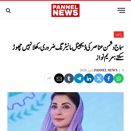
پاکستان
سماج دشمن عناصر کی ڈیجیٹل مانیٹرنگ ضروری، کھلا نہیں چھوڑ
سکتے: مریم نواز
4 مارچ, 2026
PANNEL NEWS