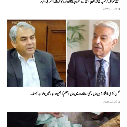
خلیجی ممالک ٹرمپ کی ایران پالیسی سے سخت پریشان اور مایوس ہیں: امریکی اخبار
3 اگست, 2026
محسن نقوی طاقتور ترین وزیر، کئی معاملات میں وزیراعظم کو بھی جوابدہ نہیں: خواجہ آصف
3 اگست, 2026