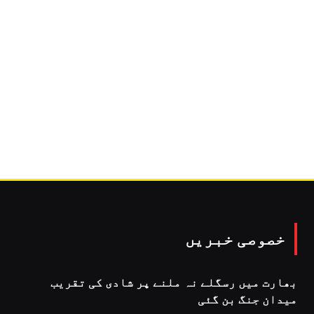
خصوصی خبریں
بھارت میں رسگلے نہ ملنے پر شادی کی تقریب
میدان جنگ بن گئی