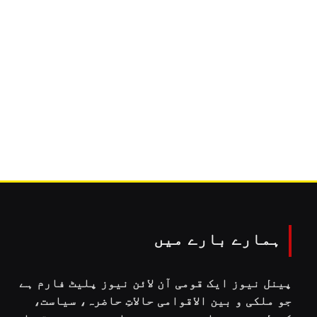
ہمارے بارے میں
پینل نیوز ایک قومی آن لائن نیوز پلیٹ فارم ہے
جو ملکی و بین الاقوامی حالاتِ حاضرہ، سیاست،