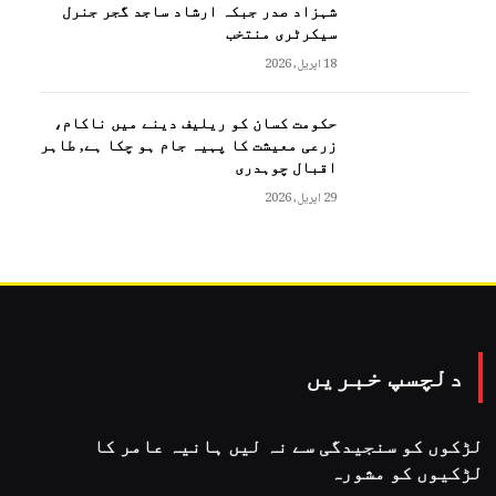
شہزاد صدر جبکہ ارشاد ساجد گجر جنرل
سیکرٹری منتخب
18 اپریل, 2026
حکومت کسان کو ریلیف دینے میں ناکام،
زرعی معیشت کا پہیہ جام ہو چکا ہے, طاہر
اقبال چوہدری
29 اپریل, 2026
دلچسپ خبریں
لڑکوں کو سنجیدگی سے نہ لیں ہانیہ عامر کا
لڑکیوں کو مشورہ