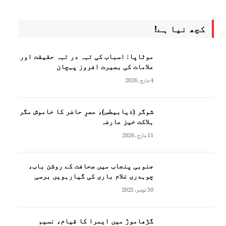
کچھ نیا ہے!
موٹاپا: اسباب کی تہہ در تہہ حقیقت اور
علامات کی بصیرت افروز پہچان
4 مارچ, 2026
شوگر (ذیابیطس)، عصرِ حاضر کا خاموش مگر
ہلاکت خیز عارضہ
11 مارچ, 2026
جنوبی پنجاب میں صحافت کے روشن باب،
چوہدری غلام باری کی گیارہویں برسی
30 نومبر, 2025
گڑھاموڑ میں ایمرا کا قیام، نسیم