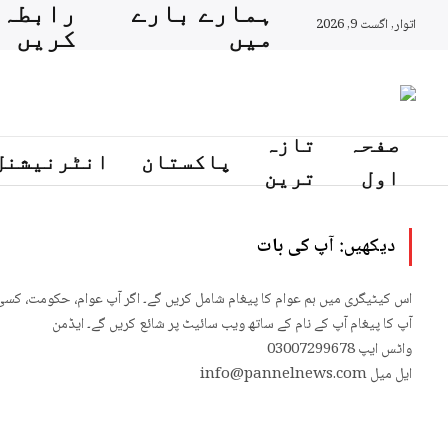
ہمارے بارے
رابطہ
اتوار, اگست 9, 2026
میں
کریں
صفحہ
تازہ
پاکستان
انٹرنیشنل
اول
ترین
دیکھیں:
آپ کی بات
اس کیٹیگری میں ہم عوام کا پیغام شامل کریں گے۔ اگر آپ عوام، حکومت، کسی ا
آپ کا پیغام آپ کے نام کے ساتھ ویب سائیٹ پر شائع کریں گے۔ ایڈمن
واٹس ایپ 03007299678
ایل میل info@pannelnews.com