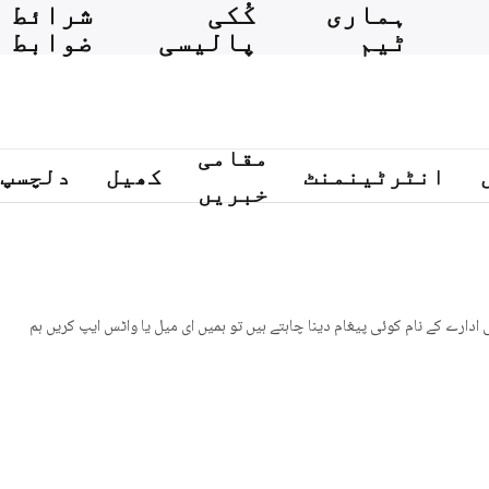
ہماری
کُکی
شرائط و
ٹیم
پالیسی
ضوابط
مقامی
انٹرٹینمنٹ
کھیل
دلچسپ
خبریں
دارے کے نام کوئی پیغام دینا چاہتے ہیں تو ہمیں ای میل یا واٹس ایپ کریں ہم