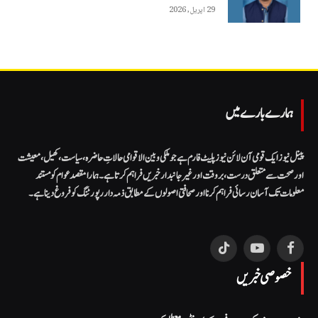
29 اپریل, 2026
ہمارے بارے میں
پینل نیوز ایک قومی آن لائن نیوز پلیٹ فارم ہے جو ملکی و بین الاقوامی حالاتِ حاضرہ، سیاست، کھیل، معیشت
اور صحت سے متعلق درست، بروقت اور غیر جانبدار خبریں فراہم کرتا ہے۔ ہمارا مقصد عوام کو مستند
معلومات تک آسان رسائی فراہم کرنا اور صحافتی اصولوں کے مطابق ذمہ دار رپورٹنگ کو فروغ دینا ہے۔
TikTok
YouTube
Facebook
خصوصی خبریں