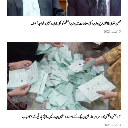
محسن نقوی طاقتور ترین وزیر، کئی معاملات میں وزیراعظم کو بھی جوابدہ نہیں: خواجہ آصف
3 اگست, 2026
آزاد کشمیر الیکشن کا دوسرا مرحلہ بھی ن لیگ کے نام، 14 سیٹیں جیت لیں، پیپلزپارٹی کے 5 کامیاب
3 اگست, 2026