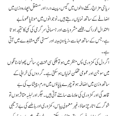
ریاحی مزاج رکھنے والوں میں گیس، پیٹ درد اور مستقل اپھارہ وزن میں
اضافے کے ساتھ نمایاں رہتے ہیں۔ نوجوانوں میں موٹاپا عموماً بے
اعتدال خوراک، میٹھے مشروبات اور جسمانی سرگرمی کی کمی کا نتیجہ ہوتا
ہے، جس کے ساتھ مہاسے، زیادہ پسینہ اور سستی بھی مشاہدے میں آتی
ہے۔
اگر دل کی کمزوری پس منظر میں ہو تو ہلکی سی محنت پر سانس پھولنا، ٹانگوں
میں سوجن اور عمومی تھکن نمایاں ہو سکتی ہے۔ گردوں کی خرابی کے
ساتھ وزن میں اضافہ ہو تو چہرے یا پاؤں میں ورم، پیشاب کی بے
قاعدگی اور کمزوری کی علامات سامنے آتی ہیں۔ جگر اور لبلبہ متاثر ہوں تو
شوگر کے اتار چڑھاؤ، غیر معمولی پیاس، کمزوری اور ہاضمے کی بے ترتیبی