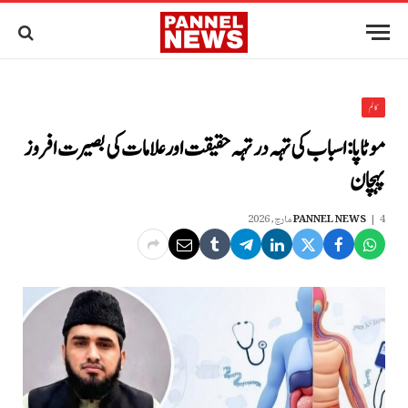
کالم
موٹاپا: اسباب کی تہہ در تہہ حقیقت اور علامات کی بصیرت افروز
پہچان
4 مارچ, 2026
PANNEL NEWS