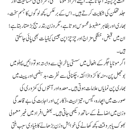
محنت پر پسینہ آ جاتا ہے۔ ایسے افراد عموماً سستی، سردی کی حساسیت اور
جلد تھکن کی شکایت کرتے ہیں۔ اس کے برعکس کچھ لوگوں کا جسم سخت،
بھاری اور بظاہر مضبوط محسوس ہوتا ہے، مگر وزن بتدریج بڑھتا رہتا ہے؛
ان میں قبض، خشکیِ مزاج اور چڑچڑاپن جیسی کیفیات بھی پائی جا سکتی
ہیں۔
اگر موٹاپا جگر کے افعال میں سستی یا خرابی سے وابستہ ہو تو دائیں پہلو میں
بوجھل پن، منہ کا کڑوا ذائقہ، چکنائی سے نفرت، بدہضمی اور پیٹ میں
بھاری پن نمایاں علامات ہوتی ہیں۔ معدہ اور آنتوں کی کمزوری کی
صورت میں اپھارہ، گیس، تیزابیت، ڈکاریں اور اجابت کی بے قاعدگی
وزن میں اضافے کے ساتھ دیکھی جاتی ہیں۔ بعض افراد میں غیر معمولی
بھوک یا ہر وقت کچھ کھانے کی خواہش وزن بڑھانے کا بنیادی سبب بنتی