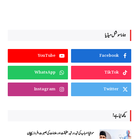
ہمارا سوشل میڈیا
YouTube
Facebook
WhatsApp
TikTok
Instagram
Twitter
کچھ نیا ہے!
موٹاپا: اسباب کی تہہ در تہہ حقیقت اور علامات کی بصیرت افروز پہچان