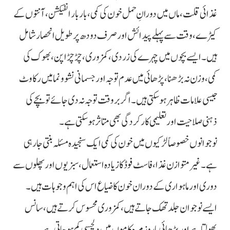
غذائی قلت، ماں میں دورانِ حمل خون کی کمی، بار بار انفیکشن، آنتوں کے
کیڑے، وقت سے پہلے پیدائش اور صرف دودھ پر طویل انحصار شامل
ہیں۔ ایسے بچوں میں چہرے کی زردی، کمزوری، چڑچڑاپن، بھوک کی
کمی، وزن نہ بڑھنا، پڑھائی میں عدم توجہ اور جسمانی نشوونما میں رکاوٹ
جیسی علامات ظاہر ہو سکتی ہیں۔ اگر بروقت توجہ نہ دی جائے تو بچے کی
ذہنی صلاحیت اور تعلیمی کارکردگی بھی متاثر ہو سکتی ہے۔
نوجوانوں خصوصاً لڑکیوں میں خون کی کمی ایک سنجیدہ مسئلہ بنتی جا رہی
ہے۔ غیر متوازن غذا، فاسٹ فوڈ کا زیادہ استعمال، سبزیوں اور پھلوں سے
دوری اور ماہواری کے دوران خون کا ضیاع اس کی اہم وجوہات ہیں۔
ایسے نوجوان جلد تھک جاتے ہیں، کمزوری محسوس کرتے ہیں، سانس
پھولتا ہے اور پڑھائی یا روزمرہ کاموں میں دلچسپی کم ہو جاتی ہے۔