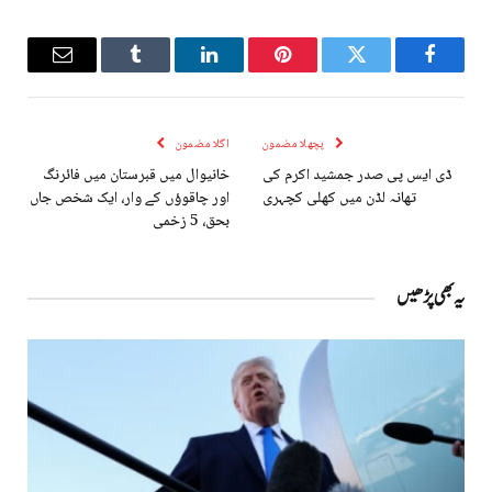
Email
Tumblr
LinkedIn
Pinterest
Twitter
Facebook
پچھلا مضمون
اگلا مضمون
ڈی ایس پی صدر جمشید اکرم کی
خانیوال میں قبرستان میں فائرنگ
تھانہ لڈن میں کھلی کچہری
اور چاقوؤں کے وار، ایک شخص جاں
بحق، 5 زخمی
یہ بھی پڑھیں