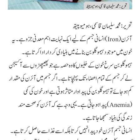
تحریر: محمد سلیمان قاسمی، ہومیو پیتھ
آئرن (Iron) انسانی جسم کے لیے ایک نہایت اہم معدنی جزو ہے۔ یہ
خون میں موجود ہیموگلوبن بنانے میں بنیادی کردار ادا کرتا ہے۔
ہیموگلوبن سرخ خون کے خلیوں کا وہ حصہ ہے جو پھیپھڑوں سے آکسیجن
لے کر جسم کے تمام اعضاء تک پہنچاتا ہے۔ اگر جسم میں آئرن کی مقدار
کم ہو جائے تو ہیموگلوبن کی پیداوار متاثر ہوتی ہے اور خون کی کمی
(Anemia) پیدا ہو جاتی ہے۔ یہی وجہ ہے کہ آئرن کو صحت مند
زندگی کی بنیاد سمجھا جاتا ہے۔
انسانی جسم آئرن خود پیدا نہیں کرتا بلکہ اسے غذا سے حاصل کرتا ہے۔