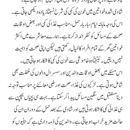
شادی شدہ خواتین میں خون کی کمی کی شرح نسبتاً زیادہ دیکھی جاتی ہے۔
اس کی وجہ ماہانہ ایام، بار بار حمل، مناسب غذا کی کمی اور بعض اوقات
صحت کے مسائل کو نظر انداز کرنا ہے۔ ہمارے معاشرے میں اکثر
خواتین گھر کے تمام افراد کا خیال رکھتی ہیں لیکن اپنی صحت کو اہمیت
نہیں دیتیں۔ نتیجتاً وہ خاموشی سے خون کی کمی کا شکار ہو جاتی ہیں۔
اس مسئلے میں بعض اوقات والدین اور سسرال والوں کی غفلت بھی
شامل ہوتی ہے۔ لڑکیوں کی غذا، صحت اور طبی معائنے پر مناسب توجہ نہ
دینا مستقبل میں سنگین مسائل پیدا کر سکتا ہے۔ بہت سی بچیاں بچپن سے
ہی غذائی کمی کا شکار ہوتی ہیں اور شادی کے بعد حمل کے دوران ان کی
حالت مزید خراب ہو جاتی ہے۔ والدین کی ذمہ داری ہے کہ بیٹیوں کو