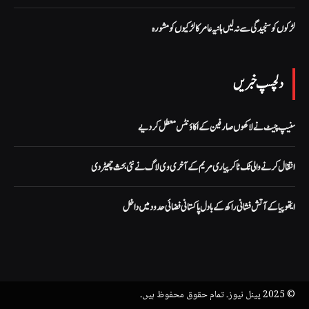
لڑکوں کو سنجیدگی سے نہ لیں ہانیہ عامر کا لڑکیوں کو مشورہ
دلچسپ خبریں
سنیپ چیٹ نے لاکھوں صارفین کے اکاؤنٹس معطل کر دیے
انتقال کرنے والی ٹک ٹاکر پیاری مریم کے آخری وی لاگ نے نئی بحث چھیڑ دی
ایتھوپیا کے آتش فشانی راکھ کے بادل پاکستانی فضائی حدود میں داخل
© 2025 پینل نیوز۔ تمام حقوق محفوظ ہیں۔