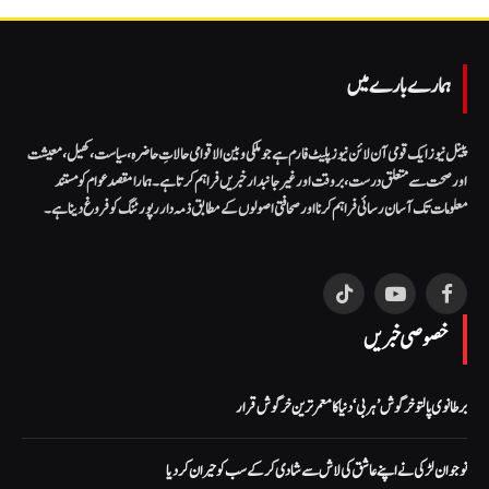
ہمارے بارے میں
پینل نیوز ایک قومی آن لائن نیوز پلیٹ فارم ہے جو ملکی و بین الاقوامی حالاتِ حاضرہ، سیاست، کھیل، معیشت
اور صحت سے متعلق درست، بروقت اور غیر جانبدار خبریں فراہم کرتا ہے۔ ہمارا مقصد عوام کو مستند
معلومات تک آسان رسائی فراہم کرنا اور صحافتی اصولوں کے مطابق ذمہ دار رپورٹنگ کو فروغ دینا ہے۔
TikTok
YouTube
Facebook
خصوصی خبریں
برطانوی پالتو خرگوش ’ہربی‘ دنیا کا معمر ترین خرگوش قرار
نوجوان لڑکی نے اپنے عاشق کی لاش سے شادی کر کے سب کو حیران کر دیا