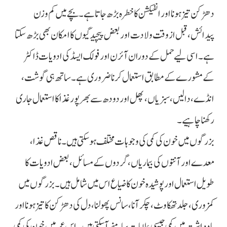
دھڑکن تیز ہونا اور انفیکشن کا خطرہ بڑھ جاتا ہے۔ بچے میں کم وزن
پیدائش، قبل از وقت ولادت اور بعض پیچیدگیوں کا امکان بھی بڑھ سکتا
ہے۔ اسی لیے حمل کے دوران آئرن اور فولک ایسڈ کی ادویات ڈاکٹر
کے مشورے کے مطابق استعمال کرنا ضروری ہے۔ ساتھ ہی گوشت،
انڈے، دالیں، سبزیاں، پھل اور دودھ سے بھرپور غذا کا استعمال جاری
رکھنا چاہیے۔
بزرگوں میں خون کی کمی کی وجوہات مختلف ہو سکتی ہیں۔ ناقص غذا،
معدے اور آنتوں کی بیماریاں، گردوں کے مسائل، بعض ادویات کا
طویل استعمال اور پوشیدہ خون کا ضیاع اس میں شامل ہیں۔ بزرگوں میں
کمزوری، جلد تھکاوٹ، چکر آنا، سانس پھولنا، دل کی دھڑکن کا تیز ہونا اور
یادداشت میں کمی جیسی علامات سامنے آ سکتی ہیں۔ اس عمر میں خون کی کمی