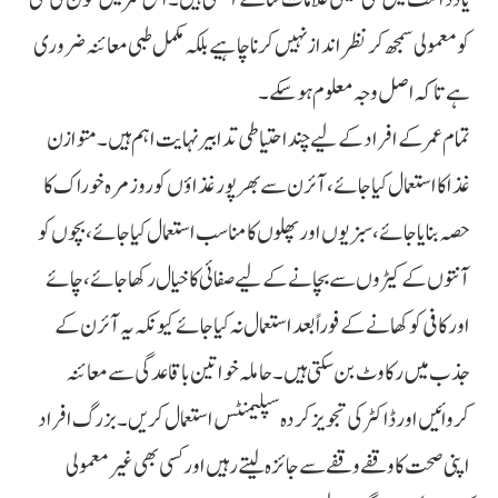
کو معمولی سمجھ کر نظر انداز نہیں کرنا چاہیے بلکہ مکمل طبی معائنہ ضروری
ہے تاکہ اصل وجہ معلوم ہو سکے۔
تمام عمر کے افراد کے لیے چند احتیاطی تدابیر نہایت اہم ہیں۔ متوازن
غذا کا استعمال کیا جائے، آئرن سے بھرپور غذاؤں کو روزمرہ خوراک کا
حصہ بنایا جائے، سبزیوں اور پھلوں کا مناسب استعمال کیا جائے، بچوں کو
آنتوں کے کیڑوں سے بچانے کے لیے صفائی کا خیال رکھا جائے، چائے
اور کافی کو کھانے کے فوراً بعد استعمال نہ کیا جائے کیونکہ یہ آئرن کے
جذب میں رکاوٹ بن سکتی ہیں۔ حاملہ خواتین باقاعدگی سے معائنہ
کروائیں اور ڈاکٹر کی تجویز کردہ سپلیمنٹس استعمال کریں۔ بزرگ افراد
اپنی صحت کا وقفے وقفے سے جائزہ لیتے رہیں اور کسی بھی غیر معمولی