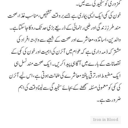
کمزوری کو سنجیدگی سے لیں۔
خون کی کمی ایک ایسی بیماری ہے جسے بروقت تشخیص، مناسب غذا، صحت
مند طرزِ زندگی اور طبی رہنمائی کے ذریعے بڑی حد تک روکا جا سکتا ہے۔
والدین، اساتذہ، معاشرے اور صحت کے شعبے سے وابستہ افراد کی
مشترکہ ذمہ داری ہے کہ عوام میں آئرن کی اہمیت اور خون کی کمی کے
نقصانات کے بارے میں آگاہی پیدا کریں۔ ایک صحت مند نسل ہی
ایک مضبوط اور ترقی یافتہ معاشرے کی ضمانت ہوتی ہے، اس لیے آئرن
کی کمی کو معمولی مسئلہ سمجھنے کے بجائے سنجیدگی سے لینا وقت کی اہم
ضرورت ہے۔
Iron in Blood