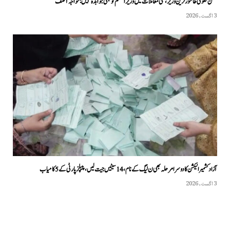
محسن نقوی طاقتور ترین وزیر، کئی معاملات میں وزیراعظم کو بھی جوابدہ نہیں: خواجہ آصف
3 اگست, 2026
آزاد کشمیر الیکشن کا دوسرا مرحلہ بھی ن لیگ کے نام، 14 سیٹیں جیت لیں، پیپلزپارٹی کے 5 کامیاب
3 اگست, 2026