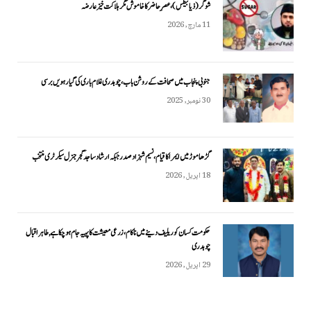
شوگر (ذیابیطس)، عصرِ حاضر کا خاموش مگر ہلاکت خیز عارضہ
11 مارچ, 2026
جنوبی پنجاب میں صحافت کے روشن باب، چوہدری غلام باری کی گیارہویں برسی
30 نومبر, 2025
گڑھاموڑ میں ایمرا کا قیام، نسیم شہزاد صدر جبکہ ارشاد ساجد گجر جنرل سیکرٹری منتخب
18 اپریل, 2026
حکومت کسان کو ریلیف دینے میں ناکام، زرعی معیشت کا پہیہ جام ہو چکا ہے, طاہر اقبال
چوہدری
29 اپریل, 2026