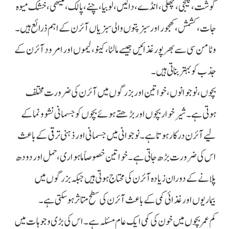
گوشت، کلیجی، مچھلی، انڈے، دالیں، لوبیا، چنے، پالک، میتھی، خشک میوہ
جات، کشمش، کھجور اور سبز پتوں والی سبزیاں آئرن کے اہم ذرائع ہیں۔
وٹامن سی سے بھرپور غذائیں جیسے مالٹا، کینو، لیموں اور امرود آئرن کے
جذب کو بہتر بناتی ہیں۔
بچوں، نوجوانوں، خواتین اور بزرگوں میں آئرن کی ضرورت مختلف
ہوتی ہے۔ شیر خوار بچوں اور بڑھتے ہوئے بچوں کو جسمانی نشوونما کے
لیے آئرن درکار ہوتا ہے۔ نوجوانی میں جسمانی اور ذہنی ترقی کے باعث
اس کی ضرورت بڑھ جاتی ہے۔ خواتین خصوصاً ماہواری، حمل اور دودھ
پلانے کے دوران زیادہ آئرن کی محتاج ہوتی ہیں جبکہ بزرگوں میں
بیماریوں اور غذائی کمی کے باعث آئرن کی سطح متاثر ہو سکتی ہے۔
کم عمر بچوں میں خون کی کمی ایک عام مسئلہ ہے۔ اس کی بڑی وجوہات میں