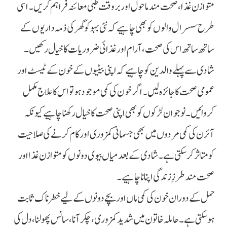
متوازن غذا، صحت مند ماحول اور بروقت طبی معائنہ فراہم کریں۔ اسی
طرح سسرال والوں کو بھی چاہیے کہ نئی بہو کو گھر کی ذمہ داریوں کے
ساتھ ساتھ اس کی صحت، آرام اور غذائی ضروریات کا خیال رکھیں۔
شادی سے پہلے والدین کو چاہیے کہ اپنی بیٹیوں کے خون کے ٹیسٹ اور
عمومی صحت کا جائزہ لیں۔ اگر خون کی کمی موجود ہو تو اس کا علاج مکمل
کروائیں۔ نوجوان لڑکوں کو بھی اپنی صحت کا خیال رکھنا چاہیے کیونکہ
آئرن کی کمی مردوں میں بھی جسمانی کمزوری اور کام کرنے کی صلاحیت
کو متاثر کر سکتی ہے۔ شادی کے بعد میاں بیوی دونوں کو متوازن غذا اور
صحت مند طرزِ زندگی اپنانا چاہیے۔
حمل کے دوران خون کی کمی ماں اور بچے دونوں کے لیے خطرناک ثابت
ہو سکتی ہے۔ حاملہ خاتون میں شدید کمزوری، چکر آنا، سانس پھولنا، دل کی