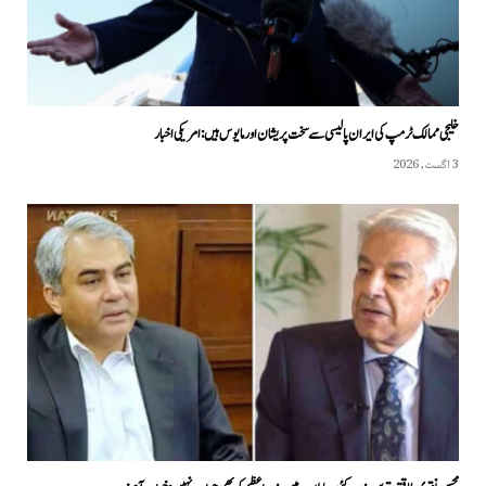
خلیجی ممالک ٹرمپ کی ایران پالیسی سے سخت پریشان اور مایوس ہیں: امریکی اخبار
3 اگست, 2026