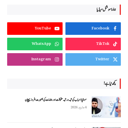
ہمارا سوشل میڈیا
YouTube
Facebook
WhatsApp
TikTok
Instagram
Twitter
کچھ نیا ہے!
موٹاپا: اسباب کی تہہ در تہہ حقیقت اور علامات کی بصیرت افروز پہچان
4 مارچ, 2026