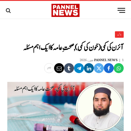
بلاگ
آئرن کی کمی (خون کی کمی), صحتِ عامہ کا ایک اہم مسئلہ
1 جون, 2026
PANNEL NEWS