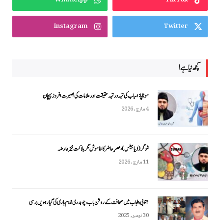
Instagram
Twitter
کچھ نیا ہے!
موٹاپا: اسباب کی تہہ در تہہ حقیقت اور علامات کی بصیرت افروز پہچان
4 مارچ, 2026
شوگر (ذیابیطس)، عصرِ حاضر کا خاموش مگر ہلاکت خیز عارضہ
11 مارچ, 2026
جنوبی پنجاب میں صحافت کے روشن باب، چوہدری غلام باری کی گیارہویں برسی
30 نومبر, 2025