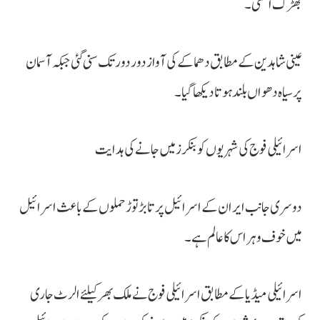
بھڑک اٹھی۔
عینی شاہدین کے مطابق دھماکے کی آواز دور دور تک سنی گئی جبکہ آسمان
پر سیاہ دھواں بلند ہوتا دیکھا گیا۔
اسرائیلی فوج کی شہریوں کو بنکرز میں جانے کی ہدایت
دوسری جانب ایران کے اسرائیل پر تابڑ توڑ حملوں کے باعث اسرائیل
میں خوف و ہراس کا عالم ہے۔
اسرائیلی میڈیا کے مطابق اسرائیلی فوج نے ملک بھر کیلئے الرٹ جاری