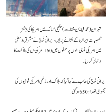
تہران (محمد فیضان منشا سے) خلیجی ممالک میں امریکا کی بیشتر
تنصیبات ایران کے نشانے پر ہیں، ایرانی فوج نے مشرق وسطیٰ
میں امریکی فوجی اڈوں پر حملوں میں 160 امریکیوں کی ہلاکت کا
دعویٰ کر دیا۔
ایرانی فوج کی جانب سے کہا گیا کہ ہلاک اور زخمی امریکی فوجیوں کی
مجموعی تعداد 650 ہوگئی۔
پاسداران انقلاب نے کہا ہے کہ بحر ہند میں 650 کلو میٹر دور ایندھن