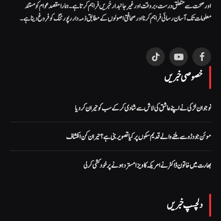
اور صحت سے متعلق درست، بروقت اور غیر جانبدار خبریں فراہم کرتا ہے۔ ہمارا مقصد عوام کو مستند
معلومات تک آسان رسائی فراہم کرنا اور صحافتی اصولوں کے مطابق ذمہ دار رپورٹنگ کو فروغ دینا ہے۔
TikTok
YouTube
Facebook
خصوصی خبریں
نوجوان لڑکی نے اپنے عاشق کی لاش سے شادی کر کے سب کو حیران کر دیا
موئن جو دڑو سے ملنے والے قدیم سکوں پر کیا تصویر بنی ہے؟ حیران کن انکشاف
بھارت میں خاتون ڈاکٹر نے امریکہ کا ویزا مسترد ہونے پر خود کشی کر لی
دلچسپ خبریں