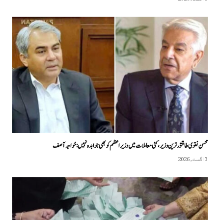
محسن نقوی طاقتور ترین وزیر، کئی معاملات میں وزیراعظم کو بھی جوابدہ نہیں: خواجہ آصف
3 اگست, 2026