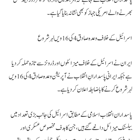
بھرنے والے امریکی جہاز کو بھی نشانہ بنایا گیا ہے۔
اسرائیل کے خلاف وعدہ صادق 4 کی 16 ویں لہر شروع
ایران نے اسرائیل کے خلاف میزائلوں اور ڈرونز سے تازہ حملہ کر دیا
ہے جبکہ ایرانی پاسدارانِ انقلاب نے آپریشن وعدہ صادق 4 کی 16ویں
لہر شروع کرنے کا باضابطہ اعلان کر دیا ہے۔
پاسداران انقلاب اسلامی کے مطابق اسرائیل کی جانب بڑی تعداد میں
بیلسٹک میزائل داغے گئے ہیں، جن کا ہدف مخصوص عسکری اور