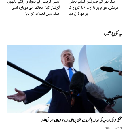
ملک بھر کے صارفین کیلئے بجلی
اینٹی کرپشن نے پٹواری رنگے ہاتھوں
مہنگی، عوام پر 8 ارب 67 کروڑ کا
گرفتار کیا، محکمہ نے دوبارہ اسی
بوجھ ڈال دیا
حلقہ میں تعینات کر دیا
یہ بھی پڑھیں
خلیجی ممالک ٹرمپ کی ایران پالیسی سے سخت پریشان اور مایوس ہیں: امریکی اخبار
3 اگست, 2026