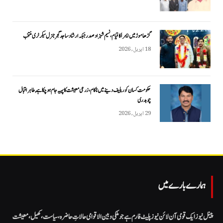
گڑھاموڑ میں ایمرا کا قیام، نسیم شہزاد صدر جبکہ ارشاد ساجد گجر جنرل سیکرٹری منتخب
18 اپریل, 2026
حکومت کسان کو ریلیف دینے میں ناکام، زرعی معیشت کا پہیہ جام ہو چکا ہے, طاہر اقبال
چوہدری
29 اپریل, 2026
ہمارے بارے میں
پینل نیوز ایک قومی آن لائن نیوز پلیٹ فارم ہے جو ملکی و بین الاقوامی حالاتِ حاضرہ، سیاست، کھیل، معیشت