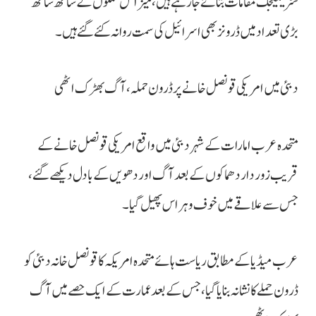
سٹریٹیجک مقامات بتائے جا رہے ہیں، میزائل حملوں کے ساتھ ساتھ
بڑی تعداد میں ڈرونز بھی اسرائیل کی سمت روانہ کئے گئے ہیں۔
دبئی میں امریکی قونصل خانے پر ڈرون حملہ، آگ بھڑک اٹھی
متحدہ عرب امارات کے شہر دبئی میں واقع امریکی قونصل خانے کے
قریب زور دار دھماکوں کے بعد آگ اور دھویں کے بادل دیکھے گئے،
جس سے علاقے میں خوف و ہراس پھیل گیا۔
عرب میڈیا کے مطابق ریاست ہائے متحدہ امریکہ کا قونصل خانہ دبئی کو
ڈرون حملے کا نشانہ بنایا گیا، جس کے بعد عمارت کے ایک حصے میں آگ