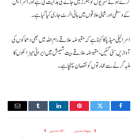
کرتے ہوئے شہریوں کو بنکرز میں جانے کی ہدایت کی ہے اور اسرائیل
کے وسطی اور شمالی علاقوں میں ہائی الرٹ جاری کیا گیا ہے۔
اسرائیلی میڈیا کا کہنا ہے کہ مقبوضہ علاقے رام اللہ میں بھی دھماکوں کی
آوازیں سنی گئیں، مقبوضہ علاقے بیت شیمش میں ایرانی میزائلوں کا
ملبہ گرنے سے عمارتوں کو نقصان پہنچا ہے۔
Email
Tumblr
LinkedIn
Pinterest
Twitter
Facebook
پچھلا مضمون
اگلا مضمون