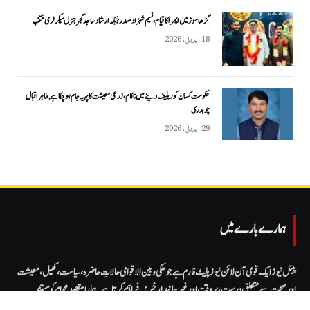
گڑھاموڑ میں ایمرا کا قیام، نسیم شہزاد صدر جبکہ ارشاد ساجد گجر جنرل سیکرٹری منتخب
18 اپریل, 2026
حکومت کسان کو ریلیف دینے میں ناکام، زرعی معیشت کا پہیہ جام ہو چکا ہے, طاہر اقبال
چوہدری
29 اپریل, 2026
ہمارے بارے میں
پینل نیوز ایک قومی آن لائن نیوز پلیٹ فارم ہے جو ملکی و بین الاقوامی حالاتِ حاضرہ، سیاست، کھیل، معیشت
اور صحت سے متعلق درست، بروقت اور غیر جانبدار خبریں فراہم کرتا ہے۔ ہمارا مقصد عوام کو مستند
معلومات تک آسان رسائی فراہم کرنا اور صحافتی اصولوں کے مطابق ذمہ دار رپورٹنگ کو فروغ دینا ہے۔