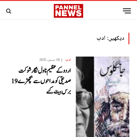
دیکھیں:
ادب
ادب
18 دسمبر, 2025
اردو کے عظیم ناول نگار شوکت
صدیقی کو مداحوں سے بچھڑے 19
برس بیت گئے