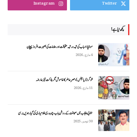
Instagram
Twitter
کچھ نیا ہے!
موٹاپا: اسباب کی تہہ در تہہ حقیقت اور علامات کی بصیرت افروز پہچان
4 مارچ, 2026
شوگر (ذیابیطس)، عصرِ حاضر کا خاموش مگر ہلاکت خیز عارضہ
11 مارچ, 2026
جنوبی پنجاب میں صحافت کے روشن باب، چوہدری غلام باری کی گیارہویں برسی
30 نومبر, 2025