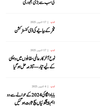
کی سب سے بڑی مجبوری
ادب
17 اکتوبر, 2025
فخر کے بیانیے کی ڈی کنسٹرکشن
ادب
17 اکتوبر, 2025
نوح آخرکار عالمی مقابلوں میں واپسی
کے لیے تیار — تنازعہ حل ہو گیا
ادب
4 اکتوبر, 2025
بابا وانگا کی 2024 کے حوالے سے دو
اہم پیشگوئیاں سچ ثابت ہو گئیں