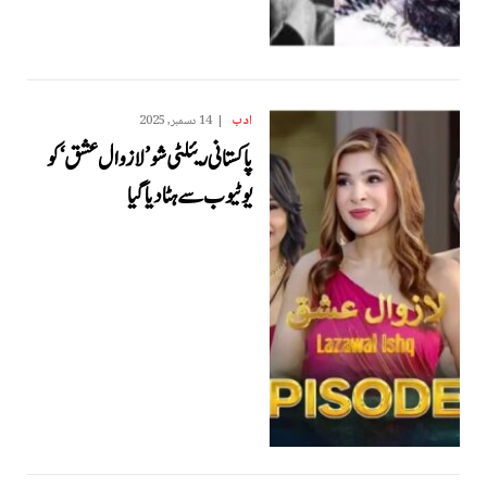
ادب
14 دسمبر, 2025
پاکستانی ریئلٹی شو ’لازوال عشق‘ کو
یوٹیوب سے ہٹا دیا گیا