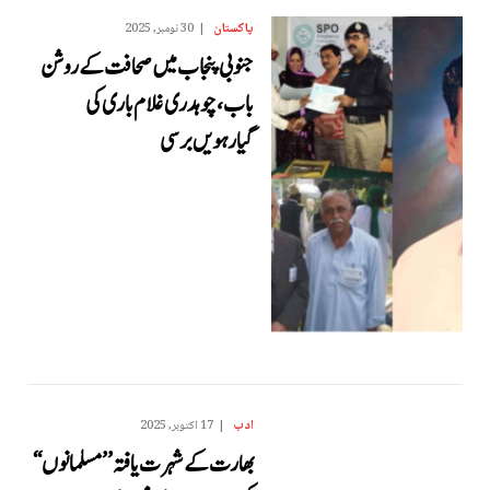
پاکستان
30 نومبر, 2025
جنوبی پنجاب میں صحافت کے روشن
باب، چوہدری غلام باری کی
گیارہویں برسی
ادب
17 اکتوبر, 2025
بھارت کے شہرت یافتہ ’’مسلمانوں‘‘