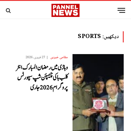
دیکھیں:
SPORTS
مقامی خبریں
27 فروری, 2026
وہاڑی میں رمضان المبارک انٹر
کلب ہاکی چیمپئن شپ سپورٹس
پروگرام 2026 جاری