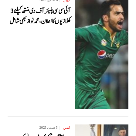
کھیل
6 دسمبر, 2025
آئی سی سی پلیئر آف دی منتھ کیلئے 3
کھلاڑیوں کا اعلان، محمد نواز بھی شامل
کھیل
5 دسمبر, 2025