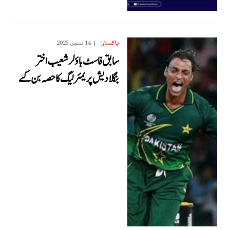
پاکستان
14 دسمبر, 2025
سابق فاسٹ باؤلر شعیب اختر
بنگلادیش پریمئر لیگ کا حصہ بن گئے