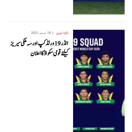
تازہ ترین
18 دسمبر, 2025
انڈر 19 ورلڈ کپ اور سہ ملکی سیریز
کیلئے قومی سکواڈ کا اعلان