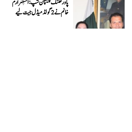
پاور لفٹنگ چیمپئن شپ: انسپکٹر ارم
خانم نے 2 گولڈ میڈل جیت لیے
کھیل
29 نومبر, 2025
پاکستان میں باکسنگ کا مستقبل روشن