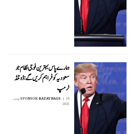
ہمارے پاس بہترین فوجی نظام جو
سعودیہ کو فراہم کریں گے: ڈونلڈ
ٹرمپ
RAZAY BAGS
SPONSOR:
19 نومبر,
2025