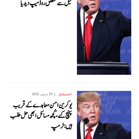
تیل سے متعلق روڈ میپ دیدیا
انٹرنیشنل
29 دسمبر, 2025
یوکرین امن معاہدے کے قریب
پہنچ گئے، کُچھ مسائل ابھی حل طلب
ہیں: ٹرمپ