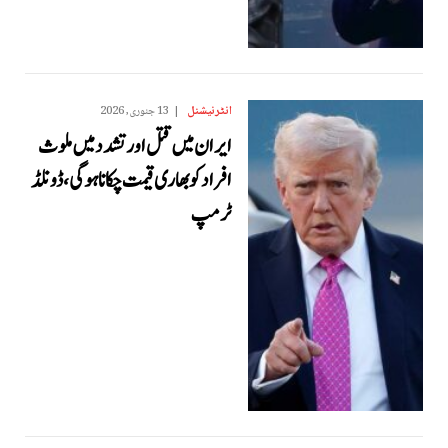
انٹرنیشنل
13 جنوری, 2026
ایران میں قتل اور تشدد میں ملوث
افراد کو بھاری قیمت چکانا ہو گی، ڈونلڈ
ٹرمپ