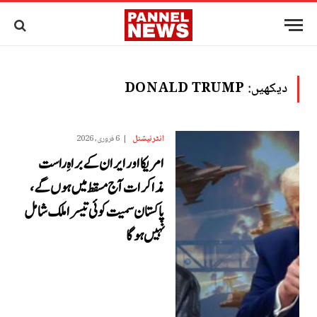
دیکھیں:
DONALD TRUMP
انٹرنیشنل
6 فروری, 2026
امریکا اور ایران کے براہِ راست
مذاکرات آج مسقط میں ہوں گے،
پاکستان سمیت کوئی تیسرا ملک شامل
نہیں ہوگا