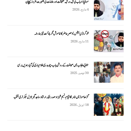
موٹاپا: اسباب کی تہہ در تہہ حقیقت اور علامات کی بصیرت افروز پہچان
4 مارچ, 2026
شوگر (ذیابیطس)، عصرِ حاضر کا خاموش مگر ہلاکت خیز عارضہ
11 مارچ, 2026
جنوبی پنجاب میں صحافت کے روشن باب، چوہدری غلام باری کی گیارہویں برسی
30 نومبر, 2025
گڑھاموڑ میں ایمرا کا قیام، نسیم شہزاد صدر جبکہ ارشاد ساجد گجر جنرل سیکرٹری منتخب
18 اپریل, 2026
حکومت کسان کو ریلیف دینے میں ناکام، زرعی معیشت کا پہیہ جام ہو چکا ہے, طاہر اقبال