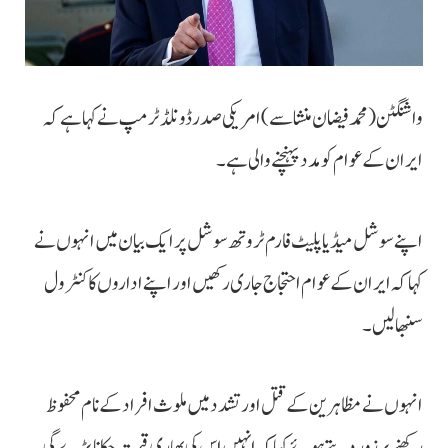
واشنگٹن (محمد فیضان منشا سے) امریکی صدر ڈونلڈ ٹرمپ نے کہا ہے کہ
ایران کے عوام کو مدد پہنچنے والی ہے۔
اپنے سوشل میڈیا پلیٹ فارم ٹروتھ سوشل پر ایک بیان میں انہوں نے
کہاکہ ایران کے عوام احتجاج جاری رکھیں اور اپنے اداروں کا کنٹرول
سنبھالیں۔
انہوں نے مظاہرین کے قتل اور تشدد میں ملوث افراد کے نام محفوظ
رکھنے پر زور دیتے ہوئے کہاکہ انہیں اس کی بھاری قیمت چکانا پڑے گی۔