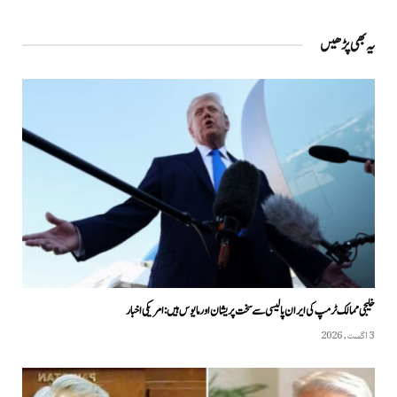
یہ بھی پڑھیں
خلیجی ممالک ٹرمپ کی ایران پالیسی سے سخت پریشان اور مایوس ہیں: امریکی اخبار
3 اگست, 2026