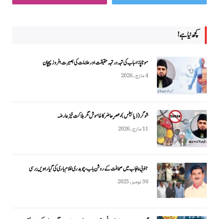
کچھ نیا ہے!
موٹاپا: اسباب کی تہہ در تہہ حقیقت اور علامات کی بصیرت افروز پہچان
4 مارچ, 2026
شوگر (ذیابیطس)، عصرِ حاضر کا خاموش مگر ہلاکت خیز عارضہ
11 مارچ, 2026
جنوبی پنجاب میں صحافت کے روشن باب، چوہدری غلام باری کی گیارہویں برسی
30 نومبر, 2025