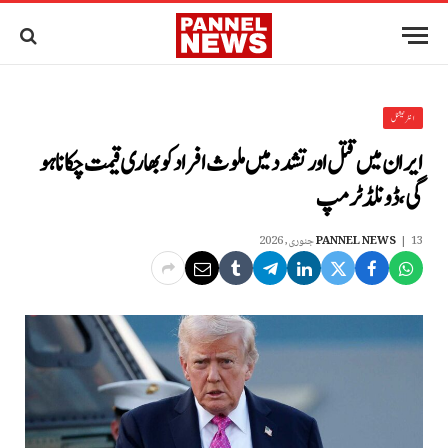
انٹرنیشنل
ایران میں قتل اور تشدد میں ملوث افراد کو بھاری قیمت چکانا ہو
گی، ڈونلڈ ٹرمپ
13 جنوری, 2026
PANNEL NEWS