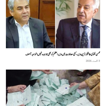
محسن نقوی طاقتور ترین وزیر، کئی معاملات میں وزیراعظم کو بھی جوابدہ نہیں: خواجہ آصف
3 اگست, 2026