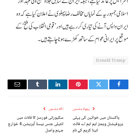
اسرائیل پر عائد کیا ہے، جبکہ ایران کے سابق جلا وطن ولی عہد اور
اسلامی جمہوریہ کے نمایاں مخالف رضا پہلوی نے اعلان کیا ہے کہ وہ
ایران واپس آنے کی تیاری کر رہے ہیں اور ’قومی انقلاب کی فتح‘ کے
موقع پر ایرانی عوام کے ساتھ کھڑے ہونا چاہتے ہیں۔
Donald Trump
Email
Tumblr
LinkedIn
Pinterest
Twitter
Facebook
پچھلا مضمون
اگلا مضمون
پاکستان میں خواتین کی پہلی
سکیورٹی فورسز کا قلات میں
پروفیشنل ویمنز ایم ایم اے فائٹ
انٹیلی جنس بیسڈ آپریشن، 4 خوارج
انیتا کریم کے نام
جہنم واصل