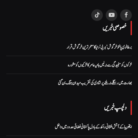
TikTok
YouTube
Facebook
خصوصی خبریں
برطانوی پالتو خرگوش ’ہربی‘ دنیا کا معمر ترین خرگوش قرار
لڑکوں کو سنجیدگی سے نہ لیں ہانیہ عامر کا لڑکیوں کو مشورہ
بھارت میں رسگلے نہ ملنے پر شادی کی تقریب میدان جنگ بن گئی
دلچسپ خبریں
ایتھوپیا کے آتش فشانی راکھ کے بادل پاکستانی فضائی حدود میں داخل