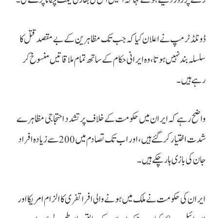
ڈونلڈ ٹرمپ نے اعلان کیاکہ جب تک مظاہرین کے بے مقصد قتل کا
سلسلہ بند نہیں ہوتا، وہ ایرانی حکام کے ساتھ تمام ملاقاتیں منسوخ کر
رہے ہیں۔
واضح رہے کہ ایران میں حکومت کے خلاف پرتشدد احتجاجی مظاہرے
شدت اختیار کر گئے ہیں، اور اب تک تصادم میں 200 سے زیادہ افراد
جان کی بازی ہار چکے ہیں۔
ایران کی حکومت نے ملک میں ہونے والی افراتفری کا الزام امریکا اور