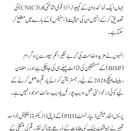
جہاں ایک نمائندہ ان کے کمپیوٹرائزڈ قومی شناختی کارڈ (CNIC) کی
تصدیق کر کے انہیں ان کی حیثیت (اسٹیٹس) کے بارے میں مطلع کر
سکتا ہے۔
انہوں نے مزید وضاحت کی کہ بے نظیر انکم سپورٹ پروگرام
(BISP) کے مستحقین کی شناخت پہلے ہی کی جا چکی ہے اور رمضان
ریلیف پیکج 2026 کے لیے رجسٹریشن کرانے یا رقم حاصل کرنے کے
لیے کوئی درخواستی عمل، ویب پورٹل یا ویب سائٹ موجود نہیں ہے۔
پریس انفارمیشن ڈیپارٹمنٹ (PID) کے ڈپٹی ڈائریکٹر (ڈیجیٹل)، اسد
شبیر نےجیو فیکٹ چیک کو پیغامات کے ذریعے بتایا کہ نقد رقم کی منتقلی کے