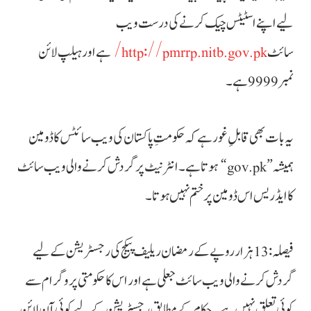
لیے اپنے اسٹیٹس چیک کرنے کی درست ویب
سائٹ
http://pmrrp.nitb.gov.pk/
ہے اور ہیلپ لائن
نمبر 9999 ہے۔
یہ بات بھی قابلِ غور ہے کہ حکومتِ پاکستان کی ویب سائٹس کا ڈومین
ہمیشہ ”gov.pk“ ہوتا ہے۔ انٹرنیٹ پر گردش کرنے والی ویب سائٹ
کا ایڈریس اس ڈومین پر ختم نہیں ہوتا۔
فیصلہ: 13 ہزار روپے کے رمضان ریلیف پیکج کی رجسٹریشن کے لیے
گردش کرنے والی ویب سائٹ جعلی ہے اور اس کا حکومتی پروگرام سے
کوئی تعلق نہیں ہے۔ حکام کے مطابق رجسٹریشن کے لیے کوئی آن لائن