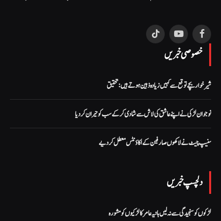
TikTok
YouTube
Facebook
خصوصی خبریں
شیر خوار بچے توقع سے کہیں زیادہ ذہین ہوتے ہیں:تحقیق
نوجوان لڑکی نے اپنے عاشق کی لاش سے شادی کر کے سب کو حیران کر دیا
سنیپ چیٹ نے لاکھوں صارفین کے اکاؤنٹس معطل کر دیے
دلچسپ خبریں
لڑکوں کو سنجیدگی سے نہ لیں ہانیہ عامر کا لڑکیوں کو مشورہ