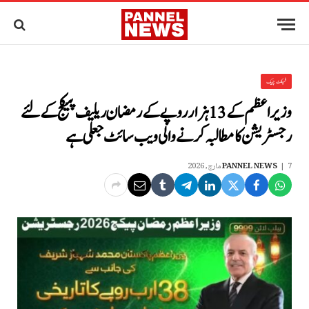
فیکٹ چیک
وزیراعظم کے 13ہزار روپے کے رمضان ریلیف پیکج کےلئے
رجسٹریشن کا مطالبہ کرنے والی ویب سائٹ جعلی ہے
7 مارچ, 2026
PANNEL NEWS