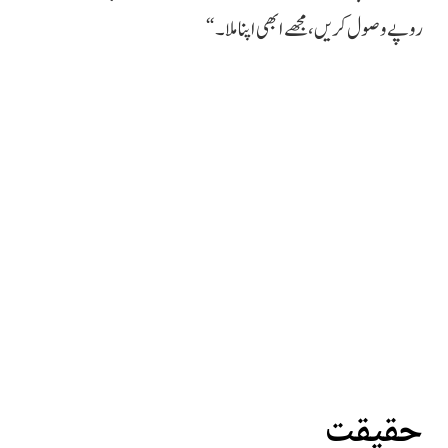
روپے وصول کریں، مجھے ابھی اپنا ملا۔“
حقیقت