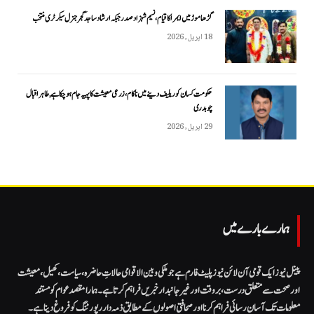
گڑھاموڑ میں ایمرا کا قیام، نسیم شہزاد صدر جبکہ ارشاد ساجد گجر جنرل سیکرٹری منتخب
18 اپریل, 2026
حکومت کسان کو ریلیف دینے میں ناکام، زرعی معیشت کا پہیہ جام ہو چکا ہے, طاہر اقبال
چوہدری
29 اپریل, 2026
ہمارے بارے میں
پینل نیوز ایک قومی آن لائن نیوز پلیٹ فارم ہے جو ملکی و بین الاقوامی حالاتِ حاضرہ، سیاست، کھیل، معیشت
اور صحت سے متعلق درست، بروقت اور غیر جانبدار خبریں فراہم کرتا ہے۔ ہمارا مقصد عوام کو مستند
معلومات تک آسان رسائی فراہم کرنا اور صحافتی اصولوں کے مطابق ذمہ دار رپورٹنگ کو فروغ دینا ہے۔