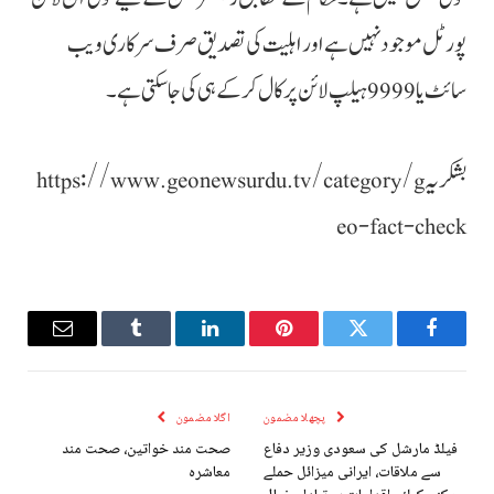
پورٹل موجود نہیں ہے اور اہلیت کی تصدیق صرف سرکاری ویب
سائٹ یا 9999 ہیلپ لائن پر کال کر کے ہی کی جا سکتی ہے۔
بشکریہ https://www.geonewsurdu.tv/category/g
eo-fact-check
Email
Tumblr
LinkedIn
Pinterest
Twitter
Facebook
پچھلا مضمون
اگلا مضمون
فیلڈ مارشل کی سعودی وزیر دفاع
صحت مند خواتین، صحت مند
سے ملاقات، ایرانی میزائل حملے
معاشرہ