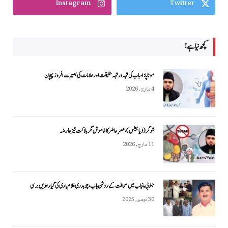
Instagram
Twitter
کچھ نیا ہے!
موٹاپا: اسباب کی تہہ در تہہ حقیقت اور علامات کی بصیرت افروز پہچان
4 مارچ, 2026
شوگر (ذیابیطس)، عصرِ حاضر کا خاموش مگر ہلاکت خیز عارضہ
11 مارچ, 2026
جنوبی پنجاب میں صحافت کے روشن باب، چوہدری غلام باری کی گیارہویں برسی
30 نومبر, 2025