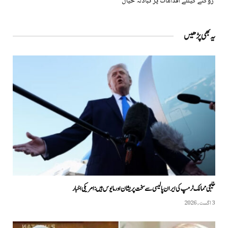
روکنے کیلئے اقدامات پر تبادلہ خیال
یہ بھی پڑھیں
خلیجی ممالک ٹرمپ کی ایران پالیسی سے سخت پریشان اور مایوس ہیں: امریکی اخبار
3 اگست, 2026