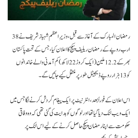
رمضان المبارک کے آغاز سے قبل، وزیرِ اعظم شہباز شریف نے 38
ارب روپے کے رمضان ریلیف پیکج کا اعلان کیا، جس کے تحت پاکستان
بھر کے 12.2 ملین (ایک کروڑ 22 لاکھ) کم آمدنی والے خاندانوں
کو 13ہزار روپے ڈیجیٹل طور پر منتقل کیے جائیں گے۔
اس اعلان کے فوراً بعد، انٹرنیٹ پر ایک پیغام گردش کرنے لگا جس میں
ایک ویب لنک دیا گیا تھا اور لوگوں کو ہدایت کی گئی تھی کہ وہ وفاقی
حکومت سے اپنا رمضان پیکج حاصل کرنے کے لیے اس لنک پر