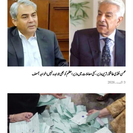
محسن نقوی طاقتور ترین وزیر، کئی معاملات میں وزیراعظم کو بھی جوابدہ نہیں: خواجہ آصف
3 اگست, 2026