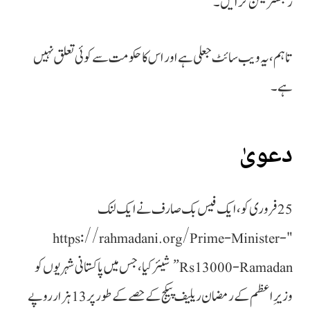
رجسٹریشن کرائیں۔
تاہم، یہ ویب سائٹ جعلی ہے اور اس کا حکومت سے کوئی تعلق نہیں
ہے۔
دعویٰ
25 فروری کو، ایک فیس بک صارف نے ایک لنک
"https://rahmadani.org/Prime-Minister-
Rs13000-Ramadan” شیئر کیا، جس میں پاکستانی شہریوں کو
وزیرِ اعظم کے رمضان ریلیف پیکج کے حصے کے طور پر 13 ہزار روپے