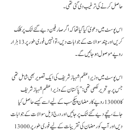
حاصل کرنے کی ترغیب دی گئی تھی۔
اس پوسٹ میں دعویٰ کیا گیا تھا کہ اگر صارفین دیے گئے لنک پر کلک
کریں اور چند سوالات کے جوابات دیں، تو انہیں فوری طور پر 13 ہزار
روپے موصول ہو جائیں گے۔
اس پوسٹ میں وزیرِ اعظم شہباز شریف کی ایک تصویر بھی شامل تھی
جس پر یہ تحریر لکھی تھی:”پاکستان کے وزیر اعظم شہباز شریف
کا 13000 روپے کا رمضان پیکج سب کے لیے اسے کیسے حاصل کیا
جائے،نیچے دیے گئے لنک پر جائیں اور درج ذیل سوالات کے جوابات
دیں اور آپ کو رمضان کی تقریبات کے لیے فوری طور پر 13000