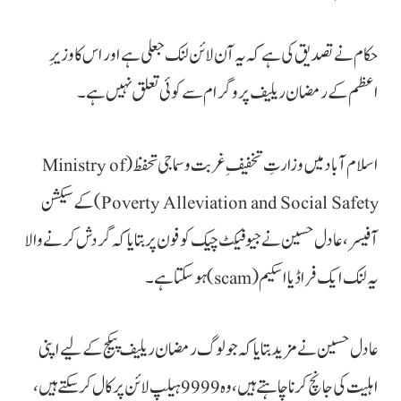
حکام نے تصدیق کی ہے کہ یہ آن لائن لنک جعلی ہے اور اس کا وزیرِ
اعظم کے رمضان ریلیف پروگرام سے کوئی تعلق نہیں ہے۔
اسلام آباد میں وزارتِ تخفیفِ غربت و سماجی تحفظ (Ministry of
Poverty Alleviation and Social Safety) کے سیکشن
آفیسر، عادل حسین نےجیو فیکٹ چیک کو فون پر بتایا کہ گردش کرنے والا
یہ لنک ایک فراڈ یا اسکیم(scam) ہو سکتا ہے۔
عادل حسین نے مزید بتایا کہ جو لوگ رمضان ریلیف پیکج کے لیے اپنی
اہلیت کی جانچ کرنا چاہتے ہیں، وہ 9999 ہیلپ لائن پر کال کر سکتے ہیں،