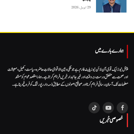
29 اپریل, 2026
ہمارے بارے میں
پینل نیوز ایک قومی آن لائن نیوز پلیٹ فارم ہے جو ملکی و بین الاقوامی حالاتِ حاضرہ، سیاست، کھیل، معیشت
اور صحت سے متعلق درست، بروقت اور غیر جانبدار خبریں فراہم کرتا ہے۔ ہمارا مقصد عوام کو مستند
معلومات تک آسان رسائی فراہم کرنا اور صحافتی اصولوں کے مطابق ذمہ دار رپورٹنگ کو فروغ دینا ہے۔
TikTok
YouTube
Facebook
خصوصی خبریں