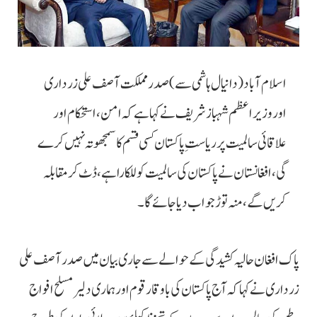
اسلام آباد (دانیال ہاشمی سے) صدر مملکت آصف علی زرداری
اور وزیراعظم شہباز شریف نے کہا ہے کہ امن، استحکام اور
علاقائی سالمیت پر ریاستِ پاکستان کسی قسم کا سمجھوتہ نہیں کرے
گی، افغانستان نے پاکستان کی سالمیت کو للکارا ہے، ڈٹ کر مقابلہ
کریں گے، منہ توڑ جواب دیا جائے گا۔
پاک افغان حالیہ کشیدگی کے حوالے سے جاری بیان میں صدر آصف علی
زرداری نے کہا کہ آج پاکستان کی با وقار قوم اور ہماری دلیر مسلح افواج