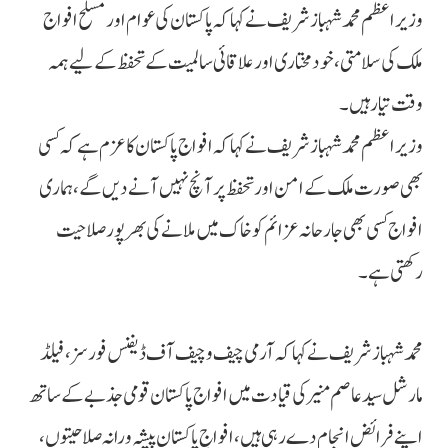
وزیراعظم محمد شہبازشریف نے کہا کہ پاکستان کی عوام اور مسلح افواج
ملک کی سلامتی، خودمختاری اور علاقائی سالمیت کے تحفظ کے لیے ہمہ
وقت تیار ہیں۔
وزیراعظم محمد شہبازشریف نے کہا کہ افواج پاکستان کا عزم ہے کہ کسی
بھی صورت ملک کے امن اور تحفظ پر آنچ نہیں آنے دیں گے، ہماری
افواج کسی بھی جارحانہ عزائم کو خاک میں ملانے کی بھرپور صلاحیت
رکھتی ہے۔
محمد شہبازشریف نے کہا کہ آرمی چیف و چیف آف ڈیفنس فورسز، فیلڈ
مارشل سید عاصم منیر کی قیادت میں افواج پاکستان قومی جذبے کے ساتھ
اپنے فرائض انجام دے رہی ہیں، افواجِ پاکستان پیشہ ورانہ صلاحیتوں،