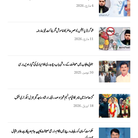
4 مارچ, 2026
شوگر (ذیابیطس)، عصرِ حاضر کا خاموش مگر ہلاکت خیز عارضہ
11 مارچ, 2026
جنوبی پنجاب میں صحافت کے روشن باب، چوہدری غلام باری کی گیارہویں برسی
30 نومبر, 2025
گڑھاموڑ میں ایمرا کا قیام، نسیم شہزاد صدر جبکہ ارشاد ساجد گجر جنرل سیکرٹری منتخب
18 اپریل, 2026
حکومت کسان کو ریلیف دینے میں ناکام، زرعی معیشت کا پہیہ جام ہو چکا ہے, طاہر اقبال
چوہدری