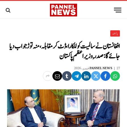
پاکستان
افغانستان نے سالمیت کو للکارا، ڈٹ کر مقابلہ، منہ توڑ جواب دیا
جائے گا: صدر, وزیراعظم پاکستان
27 فروری, 2026
PANNEL NEWS