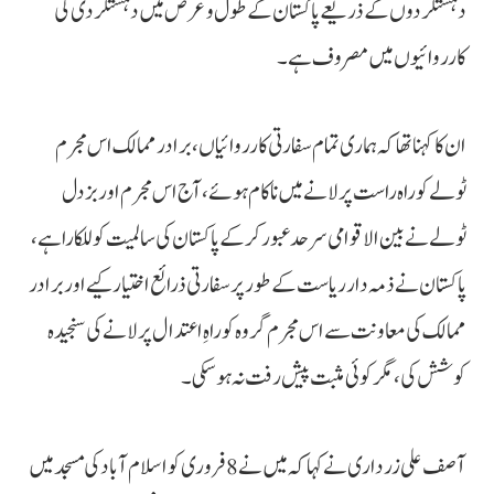
دہشتگردوں کے ذریعے پاکستان کے طول و عرض میں دہشتگردی کی
کارروائیوں میں مصروف ہے۔
ان کا کہنا تھا کہ ہماری تمام سفارتی کارروائیاں، برادر ممالک اس مجرم
ٹولے کو راہ راست پر لانے میں ناکام ہوئے، آج اس مجرم اور بزدل
ٹولے نے بین الاقوامی سرحد عبور کر کے پاکستان کی سالمیت کو للکارا ہے،
پاکستان نے ذمہ دار ریاست کے طور پر سفارتی ذرائع اختیار کیے اور برادر
ممالک کی معاونت سے اس مجرم گروہ کو راہِ اعتدال پر لانے کی سنجیدہ
کوشش کی، مگر کوئی مثبت پیش رفت نہ ہو سکی۔
آصف علی زرداری نے کہا کہ میں نے 8 فروری کو اسلام آباد کی مسجد میں