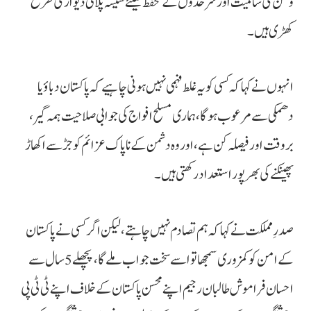
وطن کی سالمیت اور سرحدوں کے تحفظ کیلئے سیسہ پلائی دیوار کی طرح
کھڑی ہیں۔
انہوں نے کہا کہ کسی کو یہ غلط فہمی نہیں ہونی چاہیے کہ پاکستان دباؤ یا
دھمکی سے مرعوب ہوگا، ہماری مسلح افواج کی جوابی صلاحیت ہمہ گیر،
بروقت اور فیصلہ کن ہے، اور وہ دشمن کے ناپاک عزائم کو جڑ سے اکھاڑ
پھینکنے کی بھرپور استعداد رکھتی ہیں۔
صدرِ مملکت نے کہا کہ ہم تصادم نہیں چاہتے، لیکن اگر کسی نے پاکستان
کے امن کو کمزوری سمجھا تو اسے سخت جواب ملے گا، پچھلے 5 سال سے
احسان فراموش طالبان رجیم اپنے محسن پاکستان کے خلاف اپنے ٹی ٹی پی