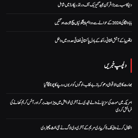
دنیا کا سب سے بڑا قرآن مجید گنیز بک آف ورلڈ ریکارڈ میں شامل
بابا وانگا کی 2024 کے حوالے سے دو اہم پیشگوئیاں سچ ثابت ہو گئیں
ایتھوپیا کے آتش فشانی راکھ کے بادل پاکستانی فضائی حدود میں داخل
دلچسپ خبریں
بھارت کا بین الاقوامی دھوکہ باز بے نقاب، لوگوں کو اربوں روپے کا چونا لگا گیا
امریکہ میں موت کی سزا پانے والے قیدی نے آخری خواہش میں پیزا، بیف برگر اور آئس کریم کھانے کی
فرمائش کر دی
انتقال کرنے والی ٹک ٹاکر پیاری مریم کے آخری وی لاگ نے نئی بحث چھیڑ دی