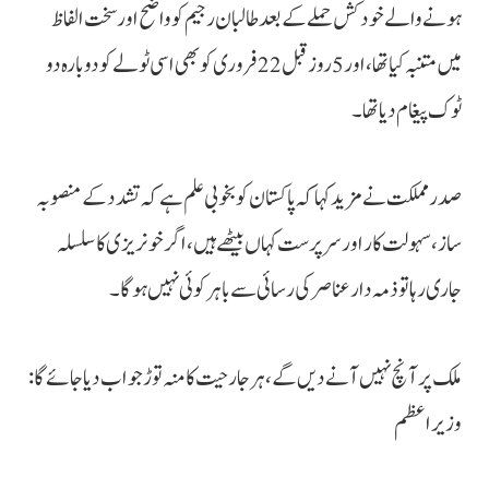
ہونے والے خودکش حملے کے بعد طالبان رجیم کو واضح اور سخت الفاظ
میں متنبہ کیا تھا، اور 5 روز قبل 22 فروری کو بھی اسی ٹولے کو دوبارہ دو
ٹوک پیغام دیا تھا۔
صدر مملکت نے مزید کہا کہ پاکستان کو بخوبی علم ہے کہ تشدد کے منصوبہ
ساز، سہولت کار اور سرپرست کہاں بیٹھے ہیں، اگر خونریزی کا سلسلہ
جاری رہا تو ذمہ دار عناصر کی رسائی سے باہر کوئی نہیں ہوگا۔
ملک پر آنچ نہیں آنے دیں گے، ہر جارحیت کا منہ توڑ جواب دیا جائے گا:
وزیراعظم