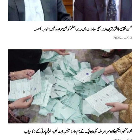
محسن نقوی طاقتور ترین وزیر، کئی معاملات میں وزیراعظم کو بھی جوابدہ نہیں: خواجہ آصف
3 اگست, 2026
آزاد کشمیر الیکشن کا دوسرا مرحلہ بھی ن لیگ کے نام، 14 سیٹیں جیت لیں، پیپلزپارٹی کے 5 کامیاب