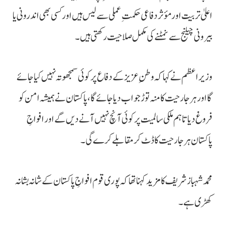
اعلیٰ تربیت اور مؤثر دفاعی حکمتِ عملی سے لیس ہیں اور کسی بھی اندرونی یا
بیرونی چیلنج سے نمٹنے کی مکمل صلاحیت رکھتی ہیں۔
وزیراعظم نے کہا کہ وطنِ عزیز کے دفاع پر کوئی سمجھوتہ نہیں کیا جائے
گا اور ہر جارحیت کا منہ توڑ جواب دیا جائے گا، پاکستان نے ہمیشہ امن کو
فروغ دیا تاہم ملکی سالمیت پر کوئی آنچ نہیں آنے دیں گے اور افواجِ
پاکستان ہر جارحیت کا ڈٹ کر مقابلے کرے گی۔
محمد شہبازشریف کا مزید کہنا تھا کہ پوری قوم افواجِ پاکستان کے شانہ بشانہ
کھڑی ہے۔