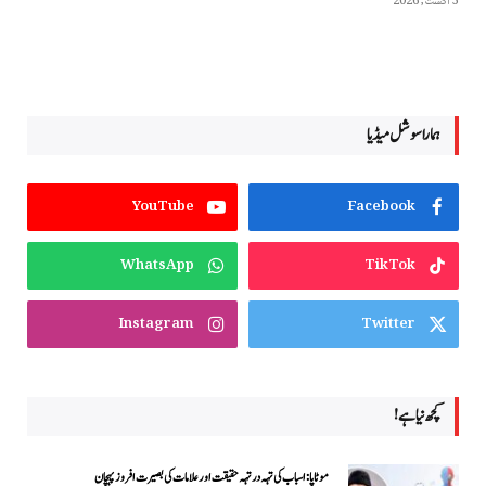
3 اگست, 2026
ہمارا سوشل میڈیا
YouTube
Facebook
WhatsApp
TikTok
Instagram
Twitter
کچھ نیا ہے!
موٹاپا: اسباب کی تہہ در تہہ حقیقت اور علامات کی بصیرت افروز پہچان