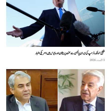
خلیجی ممالک ٹرمپ کی ایران پالیسی سے سخت پریشان اور مایوس ہیں: امریکی اخبار
3 اگست, 2026