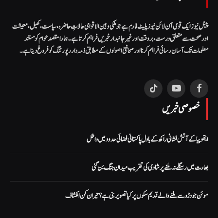
پینل نیوز ایک قومی آن لائن نیوز پلیٹ فارم ہے جو ملکی و بین الاقوامی حالاتِ حاضرہ، سیاست، کھیل، معیشت
اور صحت سے متعلق درست، بروقت اور غیر جانبدار خبریں فراہم کرتا ہے۔ ہمارا مقصد عوام کو مستند
معلومات تک آسان رسائی فراہم کرنا اور صحافتی اصولوں کے مطابق ذمہ دار رپورٹنگ کو فروغ دینا ہے۔
TikTok
YouTube
Facebook
خصوصی خبریں
ایتھوپیا کے آتش فشانی راکھ کے بادل پاکستانی فضائی حدود میں داخل
بھارت میں رسگلے نہ ملنے پر شادی کی تقریب میدان جنگ بن گئی
موئن جو دڑو سے ملنے والے قدیم سکوں پر کیا تصویر بنی ہے؟ حیران کن انکشاف