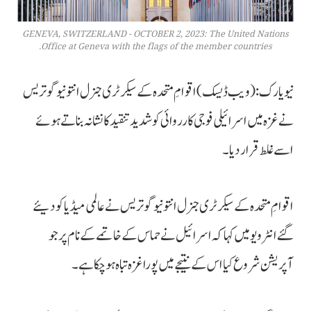
GENEVA, SWITZERLAND - OCTOBER 2, 2023: The United Nations
Office at Geneva with the flags of the member countries.
نیویارک: (ویب ڈیسک) اقوامِ متحدہ کے سیکرٹری جنرل انتونیو گوتریس
نے غزہ میں اسرائیلی فوجی کارروائی کو شدید تنقید کا نشانہ بناتے ہوئے
اسے غلط قرار دیا۔
اقوامِ متحدہ کے سیکرٹری جنرل انتونیو گوتریس نے عالمی میڈیا کو دیئے
گئے انٹرویو میں کہا کہ اسرائیل نے حماس کے خاتمے کے نام پر جو
آپریشن شروع کیا اس کے نتیجے میں پورا غزہ تباہ ہو چکا ہے۔