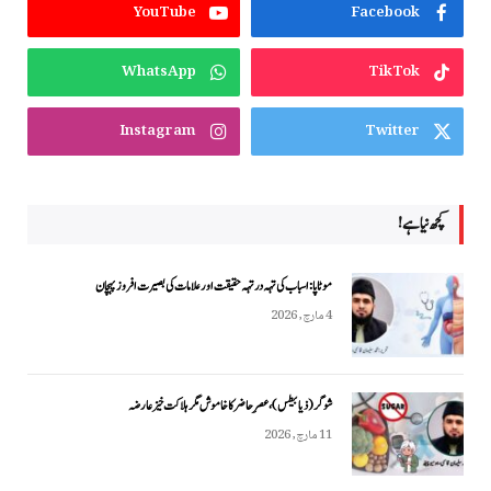
YouTube
Facebook
WhatsApp
TikTok
Instagram
Twitter
کچھ نیا ہے!
موٹاپا: اسباب کی تہہ در تہہ حقیقت اور علامات کی بصیرت افروز پہچان
4 مارچ, 2026
شوگر (ذیابیطس)، عصرِ حاضر کا خاموش مگر ہلاکت خیز عارضہ
11 مارچ, 2026