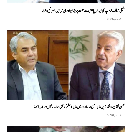
خلیجی ممالک ٹرمپ کی ایران پالیسی سے سخت پریشان اور مایوس ہیں: امریکی اخبار
3 اگست, 2026
محسن نقوی طاقتور ترین وزیر، کئی معاملات میں وزیراعظم کو بھی جوابدہ نہیں: خواجہ آصف
3 اگست, 2026