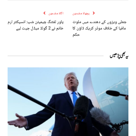
پچھلا مضمون
اگلا مضمون
جعلی ویزوں کے دھندے میں ملوث
پاور لفٹنگ چیمپئن شپ: انسپکٹر ارم
مافیا کے خلاف موثر کریک ڈاؤن کا
خانم نے 2 گولڈ میڈل جیت لیے
حکم
یہ بھی پڑھیں