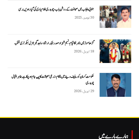
جنوبی پنجاب میں صحافت کے روشن باب، چوہدری غلام باری کی گیارہویں برسی
30 نومبر, 2025
گڑھاموڑ میں ایمرا کا قیام، نسیم شہزاد صدر جبکہ ارشاد ساجد گجر جنرل سیکرٹری منتخب
18 اپریل, 2026
حکومت کسان کو ریلیف دینے میں ناکام، زرعی معیشت کا پہیہ جام ہو چکا ہے, طاہر اقبال
چوہدری
29 اپریل, 2026
ہمارے بارے میں