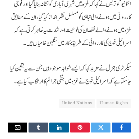
انتونیو گوتریس نے کہا کہ غزہ میں شہری آبادی کو نشانہ بنایا گیا اور فوجی
کارروائی میں ہونے والی تباہی کو مسلسل نظرانداز کیا گیا، ان کے مطابق
غزہ میں ہونے والے نقصان کی نوعیت اور شدت یہ ظاہر کرتی ہے کہ
اسرائیلی فوج کی کارروائی کے طریقۂ کار میں سنگین خامیاں ہیں۔
سیکرٹری جنرل نے مزید کہا کہ ایسے شواہد موجود ہیں جن سے یہ یقین کیا
جا سکتا ہے کہ اسرائیلی فوج نے غزہ میں جنگی جرائم کا ارتکاب کیا ہے۔
United Nations
Human Rights
Email
Tumblr
LinkedIn
Pinterest
Twitter
Facebook