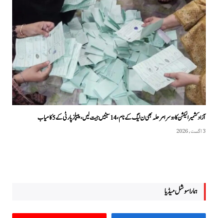
آزاد کشمیر الیکشن کا دوسرا مرحلہ بھی ن لیگ کے نام، 14 سیٹیں جیت لیں، پیپلزپارٹی کے 5 کامیاب
3 اگست, 2026
ہمارا سوشل میڈیا