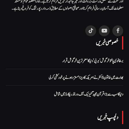
اور صحت سے متعلق درست، بروقت اور غیر جانبدار خبریں فراہم کرتا ہے۔ ہمارا مقصد عوام کو مستند
معلومات تک آسان رسائی فراہم کرنا اور صحافتی اصولوں کے مطابق ذمہ دار رپورٹنگ کو فروغ دینا ہے۔
TikTok
YouTube
Facebook
خصوصی خبریں
برطانوی پالتو خرگوش ’ہربی‘ دنیا کا معمر ترین خرگوش قرار
بھارت میں خاتون ڈاکٹر نے امریکہ کا ویزا مسترد ہونے پر خود کشی کر لی
دنیا کا سب سے بڑا قرآن مجید گنیز بک آف ورلڈ ریکارڈ میں شامل
دلچسپ خبریں