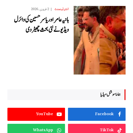
انٹرٹینمنٹ
2 فروری, 2026
ہانیہ عامر اور یاسر حسین کی وائرل
ویڈیو نے نئی بحث چھیڑ دی
ہمارا سوشل میڈیا
YouTube
Facebook
WhatsApp
TikTok