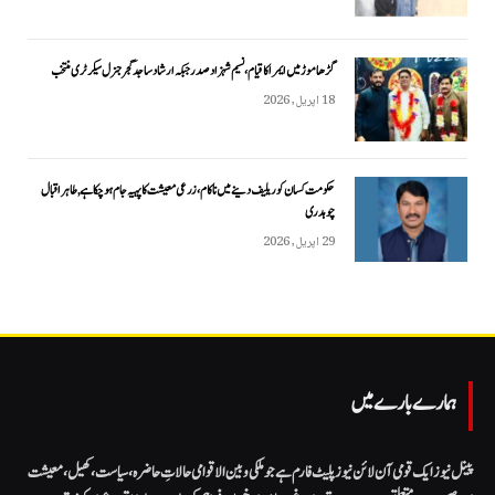
گڑھاموڑ میں ایمرا کا قیام، نسیم شہزاد صدر جبکہ ارشاد ساجد گجر جنرل سیکرٹری منتخب
18 اپریل, 2026
حکومت کسان کو ریلیف دینے میں ناکام، زرعی معیشت کا پہیہ جام ہو چکا ہے, طاہر اقبال
چوہدری
29 اپریل, 2026
ہمارے بارے میں
پینل نیوز ایک قومی آن لائن نیوز پلیٹ فارم ہے جو ملکی و بین الاقوامی حالاتِ حاضرہ، سیاست، کھیل، معیشت