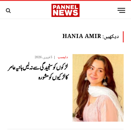
دیکھیں:
HANIA AMIR
دلچسپ
5 فروری, 2026
لڑکوں کو سنجیدگی سے نہ لیں ہانیہ عامر
کا لڑکیوں کو مشورہ