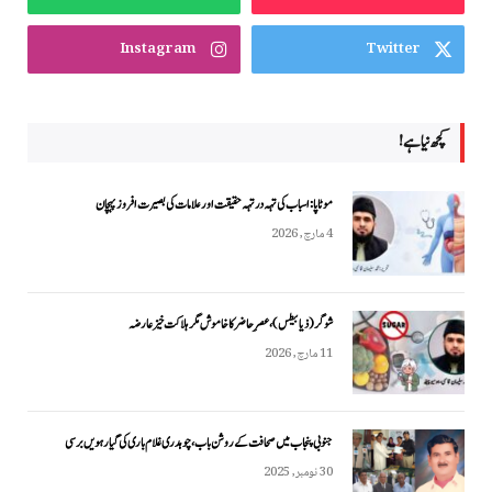
Instagram
Twitter
کچھ نیا ہے!
موٹاپا: اسباب کی تہہ در تہہ حقیقت اور علامات کی بصیرت افروز پہچان
4 مارچ, 2026
شوگر (ذیابیطس)، عصرِ حاضر کا خاموش مگر ہلاکت خیز عارضہ
11 مارچ, 2026
جنوبی پنجاب میں صحافت کے روشن باب، چوہدری غلام باری کی گیارہویں برسی
30 نومبر, 2025