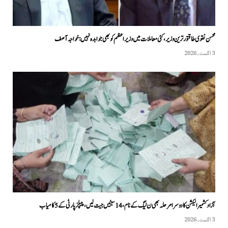
محسن نقوی طاقتور ترین وزیر، کئی معاملات میں وزیراعظم کو بھی جوابدہ نہیں: خواجہ آصف
3 اگست, 2026
آزاد کشمیر الیکشن کا دوسرا مرحلہ بھی ن لیگ کے نام، 14 سیٹیں جیت لیں، پیپلزپارٹی کے 5 کامیاب
3 اگست, 2026