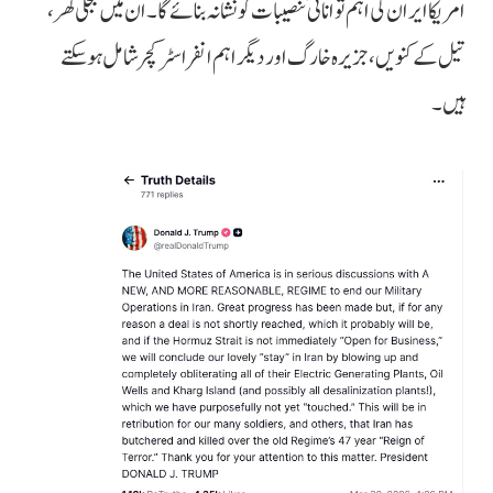
امریکا ایران کی اہم توانائی تنصیبات کو نشانہ بنائے گا۔ ان میں بجلی گھر،
تیل کے کنویں، جزیرہ خارگ اور دیگر اہم انفراسٹرکچر شامل ہو سکتے
ہیں۔