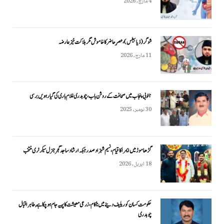
4 مارچ, 2026
شوگر (ذیابیطس)، عصرِ حاضر کا خاموش مگر ہلاکت خیز عارضہ
11 مارچ, 2026
جنوبی پنجاب میں صحافت کے روشن باب، چوہدری غلام باری کی گیارہویں برسی
30 نومبر, 2025
گڑھاموڑ میں ایمرا کا قیام، نسیم شہزاد صدر جبکہ ارشاد ساجد گجر جنرل سیکرٹری منتخب
18 اپریل, 2026
حکومت کسان کو ریلیف دینے میں ناکام، زرعی معیشت کا پہیہ جام ہو چکا ہے, طاہر اقبال
چوہدری