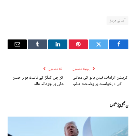
آبنائے ہرمز
Email
Tumblr
LinkedIn
Pinterest
Twitter
Facebook
پچھلا مضمون
اگلا مضمون
کرپشن الزامات: نیتن یاہو کی معافی
کراچی کنگز کے فاسٹ بولر حسن
کی درخواست پر وضاحت طلب
علی پر جرمانہ عائد
یہ بھی پڑھیں