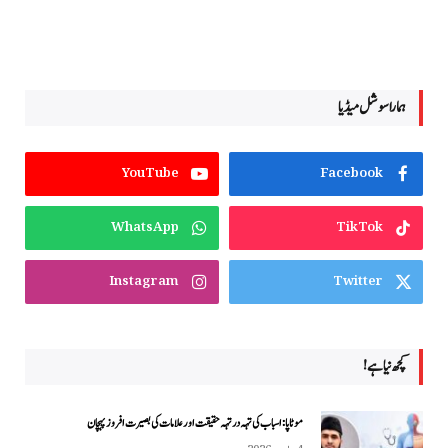
ہمارا سوشل میڈیا
YouTube
Facebook
WhatsApp
TikTok
Instagram
Twitter
کچھ نیا ہے!
موٹاپا: اسباب کی تہہ در تہہ حقیقت اور علامات کی بصیرت افروز پہچان