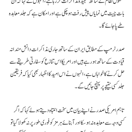
معقول نظام کے ساتھ سنجیدہ مذاکرات کر رہا ہے، انہوں نے کہا کہ ان
بات چیت میں نمایاں پیش رفت ہو چکی ہے اور امکان ہے کہ جلد معاہدہ
طے پا جائے گا۔
صدرٹرمپ کے مطابق ایران کے ساتھ جاری مذاکرات دانش مندانہ
قیادت کے ساتھ ہو رہے ہیں اور امریکا اس تنازع کو سفارتی طریقے سے
حل کرنے کا خواہاں ہے، انہوں نے اس امید کا اظہار بھی کیا کہ فریقین
جلد کسی نتیجے پر پہنچ جائیں گے۔
تاہم امریکی صدر نے اپنے بیان میں سخت انتباہ دیتے ہوئے کہا کہ اگر
کسی وجہ سے معاہدہ نہ ہو سکا اور آبنائے ہرمز کو فوری طور پر نہ کھولا گیا تو