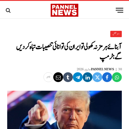
انٹرنیشنل
آبنائے ہرمز نہ کھولی تو ایران کی توانائی تنصیبات تباہ کردیں
گے: ٹرمپ
30 مارچ, 2026
PANNEL NEWS