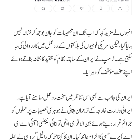
انہوں نے مزید کہا کہ اب تک ان تنصیبات کو جان بوجھ کر نشانہ نہیں
بنایا گیا، لیکن امریکی فوجیوں کی ہلاکتوں کے ردعمل میں کارروائی کی جا
سکتی ہے۔ ٹرمپ نے ایران کے سابقہ نظام کو تنقید کا نشانہ بناتے ہوئے
اپنے سخت مؤقف کو دہرایا۔
ایران کی جانب سے بھی اس تناظر میں سخت ردعمل سامنے آیا ہے۔
ایرانی وزارت خارجہ کے ترجمان بقائی نے جوہری تنصیبات پر حملوں کو
جرائم قرار دیتے ہوئے بین الاقوامی ایٹمی توانائی ایجنسی (آئی اے ای
اے) پر بے حسی کا الزام عائد کیا۔ ان کا کہنا تھا کہ رافیل گروسی نے حملہ