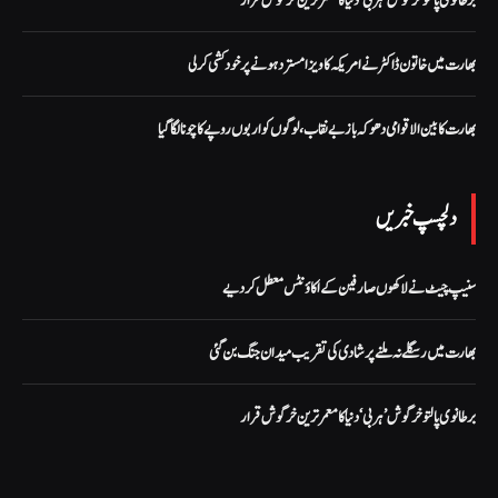
برطانوی پالتو خرگوش ’ہربی‘ دنیا کا معمر ترین خرگوش قرار
بھارت میں خاتون ڈاکٹر نے امریکہ کا ویزا مسترد ہونے پر خود کشی کر لی
بھارت کا بین الاقوامی دھوکہ باز بے نقاب، لوگوں کو اربوں روپے کا چونا لگا گیا
دلچسپ خبریں
سنیپ چیٹ نے لاکھوں صارفین کے اکاؤنٹس معطل کر دیے
بھارت میں رسگلے نہ ملنے پر شادی کی تقریب میدان جنگ بن گئی
برطانوی پالتو خرگوش ’ہربی‘ دنیا کا معمر ترین خرگوش قرار