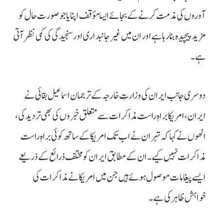
آوروں کی مذمت کرنے کے بجائے ایسا مؤقف اپنایا جو صورت حال کو
مزید پیچیدہ بنا رہا ہے اور ان میں غیر جانبداری اور سنجیدگی کی کمی نظر آتی
ہے۔
دوسری جانب ایران کی وزارتِ خارجہ کے ترجمان اسماعیل بقائی نے
ایران، امریکا براہِ راست مذاکرات سے متعلق خبروں کی بھی تردید کی،
انھوں نے کہا کہ تہران نے اب تک امریکا کے ساتھ کوئی براہِ راست
مذاکرات نہیں کیے۔ ان کے مطابق ایران کو مختلف ذرائع کے ذریعے
ایسے پیغامات موصول ہوئے ہیں جن میں امریکا نے مذاکرات کی
خواہش ظاہر کی ہے۔