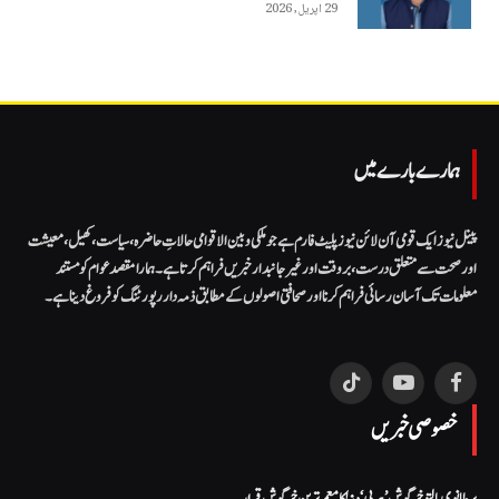
29 اپریل, 2026
ہمارے بارے میں
پینل نیوز ایک قومی آن لائن نیوز پلیٹ فارم ہے جو ملکی و بین الاقوامی حالاتِ حاضرہ، سیاست، کھیل، معیشت
اور صحت سے متعلق درست، بروقت اور غیر جانبدار خبریں فراہم کرتا ہے۔ ہمارا مقصد عوام کو مستند
معلومات تک آسان رسائی فراہم کرنا اور صحافتی اصولوں کے مطابق ذمہ دار رپورٹنگ کو فروغ دینا ہے۔
TikTok
YouTube
Facebook
خصوصی خبریں