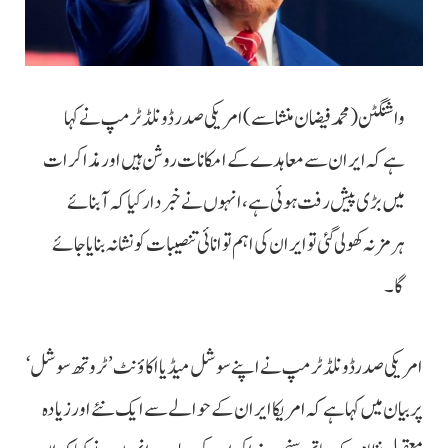
واشنگٹن (محمد فیضان منشا سے) امریکی صدر ڈونلڈ ٹرمپ نے کہا
ہے کہ ایران سے معاہدے کے امکانات روشن ہیں اور مذاکرات
میں بڑی پیش رفت ہوئی ہے، انہوں نے خبردار کیا کہ آبنائے
ہرمز نہ کھولی گئی تو ایران کی اہم توانائی تنصیبات کو نشانہ بنایا جائے
گا۔
امریکی صدرڈونلڈ ٹرمپ نے اپنے سوشل میڈیا اکاؤنٹ ’ٹروتھ سوشل‘
پر بیان میں کہا ہے کہ امریکا ایران کے حوالے سے ایک نئے اور زیادہ