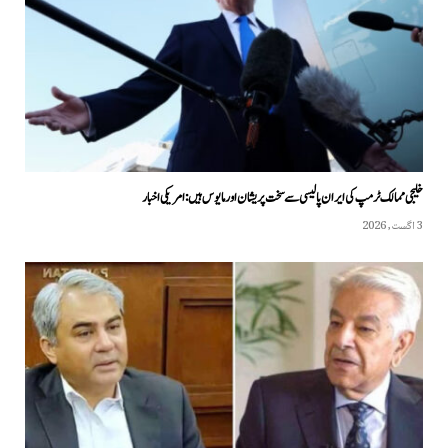
خلیجی ممالک ٹرمپ کی ایران پالیسی سے سخت پریشان اور مایوس ہیں: امریکی اخبار
3 اگست, 2026