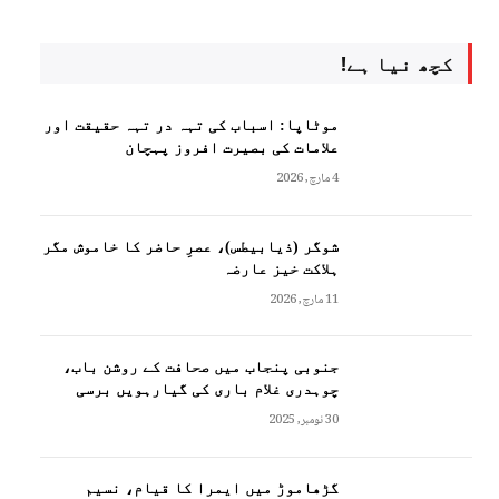
کچھ نیا ہے!
موٹاپا: اسباب کی تہہ در تہہ حقیقت اور
علامات کی بصیرت افروز پہچان
4 مارچ, 2026
شوگر (ذیابیطس)، عصرِ حاضر کا خاموش مگر
ہلاکت خیز عارضہ
11 مارچ, 2026
جنوبی پنجاب میں صحافت کے روشن باب،
چوہدری غلام باری کی گیارہویں برسی
30 نومبر, 2025
گڑھاموڑ میں ایمرا کا قیام، نسیم