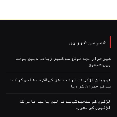
خصوصی خبریں
شیر خوار بچے توقع سے کہیں زیادہ ذہین ہوتے
ہیں:تحقیق
نوجوان لڑکی نے اپنے عاشق کی لاش سے شادی کر کے
سب کو حیران کر دیا
لڑکوں کو سنجیدگی سے نہ لیں ہانیہ عامر کا
لڑکیوں کو مشورہ