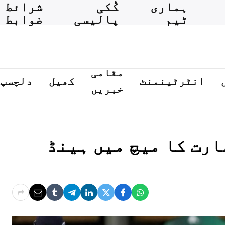
ہماری
کُکی
شرائط و
ٹیم
پالیسی
ضوابط
مقامی
انٹرٹینمنٹ
کھیل
دلچسپ
خبریں
ارت کا میچ میں ہینڈ