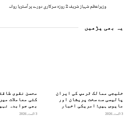
وزیراعظم شہباز شریف 2 روزہ سرکاری دورے پر آسٹریا روانہ
یہ بھی پڑھیں
خلیجی ممالک ٹرمپ کی ایران
محسن نقوی طاقت
پالیسی سے سخت پریشان اور
کئی معاملات میں
مایوس ہیں: امریکی اخبار
بھی جوابدہ نہیں
3 اگست, 2026
3 اگست, 2026