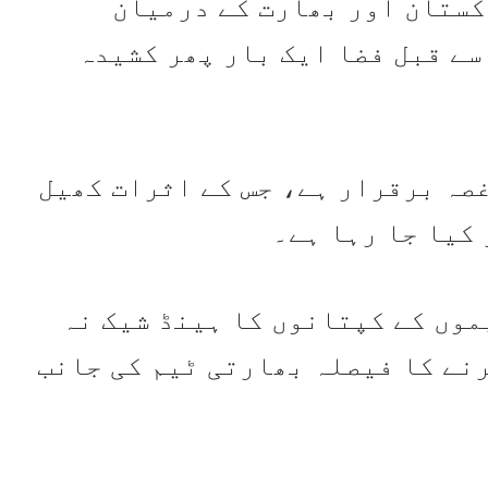
کستان اور بھارت کے درمیان
کپ کے میچ سے قبل فضا ایک بار پھر کشیدہ
تاحال غصہ برقرار ہے، جس کے اثرات کھیل
کیا جا رہا ہے۔
موں کے کپتانوں کا ہینڈ شیک نہ
رنے کا فیصلہ بھارتی ٹیم کی جانب