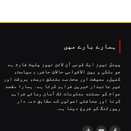
ہمارے بارے میں
پینل نیوز ایک قومی آن لائن نیوز پلیٹ فارم ہے
جو ملکی و بین الاقوامی حالاتِ حاضرہ، سیاست،
کھیل، معیشت اور صحت سے متعلق درست، بروقت اور
غیر جانبدار خبریں فراہم کرتا ہے۔ ہمارا مقصد
عوام کو مستند معلومات تک آسان رسائی فراہم
کرنا اور صحافتی اصولوں کے مطابق ذمہ دار
رپورٹنگ کو فروغ دینا ہے۔