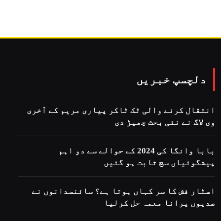
دلچسپ خبریں
انتقال کرنے والی ٹک ٹاکر پیاری مریم کے آخری
وی لاگ نے نئی بحث چھیڑ دی
بابا وانگا کی 2024 کے حوالے سے دو اہم
پیشگوئیاں سچ ثابت ہو گئیں
اسٹار فش کا سر کہاں ہوتا ہے؟ سائنسدانوں نے
صدیوں پرانا معمہ حل کرلیا