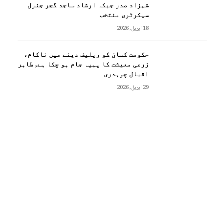
شہزاد صدر جبکہ ارشاد ساجد گجر جنرل
سیکرٹری منتخب
18 اپریل, 2026
حکومت کسان کو ریلیف دینے میں ناکام،
زرعی معیشت کا پہیہ جام ہو چکا ہے, طاہر
اقبال چوہدری
29 اپریل, 2026