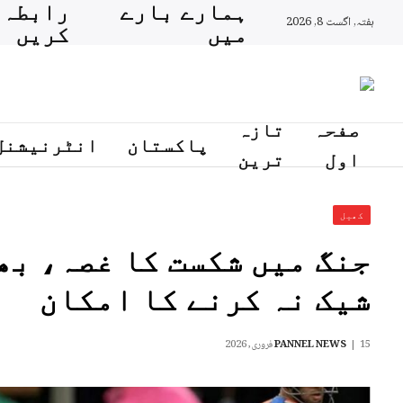
ہمارے بارے
رابطہ
ہفتہ, اگست 8, 2026
میں
کریں
صفحہ
تازہ
پاکستان
انٹرنیشنل
اول
ترین
کھیل
جنگ میں شکست کا غصہ، بھ
شیک نہ کرنے کا امکان
15 فروری, 2026
PANNEL NEWS