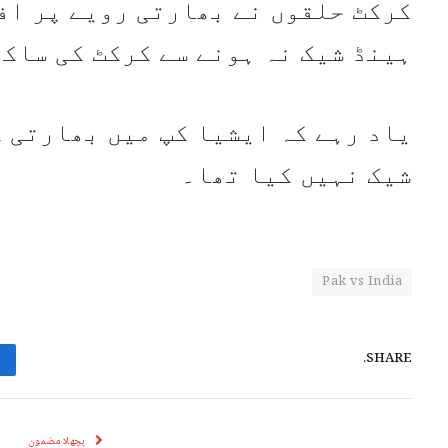
کرکٹ حلقوں نے بھارتی رویے پر اف
ہینڈ شیک نہ ہونے سے کرکٹ کی ساکھ
یاد رہے کہ ایشیا کپ میں بھارتی 
شیک نہیں کیا تھا۔
Pak vs India
SHARE.
پچھلا مضمون