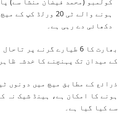
کولمبو (محمد فیضان منشا سے) پا
ہونے والے ٹی 20 ورلڈ 
دکھائی دے رہی ہے۔
بھارت کا 6 طیارے گرنے پر 
کے میدان تک پہنچنے کا خدشہ ظاہر 
ذرائع کے مطابق میچ میں دونوں ٹی
ہونے کا امکان ہے، ہینڈ شیک نہ ک
سے کیا گیا ہے۔