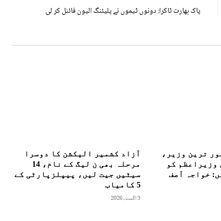
پاک بھارت ٹاکرا: دونوں ٹیموں نے پلیئنگ الیون فائنل کر لی
ور ترین وزیر،
آزاد کشمیر الیکشن کا دوسرا
 وزیراعظم کو
مرحلہ بھی ن لیگ کے نام، 14
: خواجہ آصف
سیٹیں جیت لیں، پیپلزپارٹی کے
5 کامیاب
3 اگست, 2026