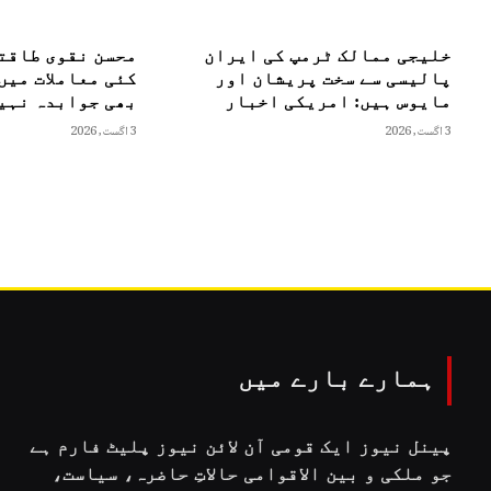
خلیجی ممالک ٹرمپ کی ایران
محسن نقوی طاقت
پالیسی سے سخت پریشان اور
کئی معاملات میں
مایوس ہیں: امریکی اخبار
بھی جوابدہ نہیں
3 اگست, 2026
3 اگست, 2026
ہمارے بارے میں
پینل نیوز ایک قومی آن لائن نیوز پلیٹ فارم ہے
جو ملکی و بین الاقوامی حالاتِ حاضرہ، سیاست،