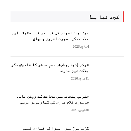
کچھ نیا ہے!
موٹاپا: اسباب کی تہہ در تہہ حقیقت اور
علامات کی بصیرت افروز پہچان
4 مارچ, 2026
شوگر (ذیابیطس)، عصرِ حاضر کا خاموش مگر
ہلاکت خیز عارضہ
11 مارچ, 2026
جنوبی پنجاب میں صحافت کے روشن باب،
چوہدری غلام باری کی گیارہویں برسی
30 نومبر, 2025
گڑھاموڑ میں ایمرا کا قیام، نسیم