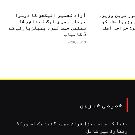
ور ترین وزیر،
آزاد کشمیر الیکشن کا دوسرا
 وزیراعظم کو
مرحلہ بھی ن لیگ کے نام، 14
: خواجہ آصف
سیٹیں جیت لیں، پیپلزپارٹی کے
5 کامیاب
3 اگست, 2026
خصوصی خبریں
دنیا کا سب سے بڑا قرآن مجید گنیز بک آف ورلڈ
ریکارڈ میں شامل