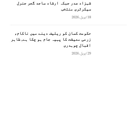
شہزاد صدر جبکہ ارشاد ساجد گجر جنرل
سیکرٹری منتخب
18 اپریل, 2026
حکومت کسان کو ریلیف دینے میں ناکام،
زرعی معیشت کا پہیہ جام ہو چکا ہے, طاہر
اقبال چوہدری
29 اپریل, 2026