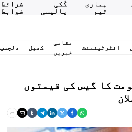
ہماری
کُکی
شرائط 
ٹیم
پالیسی
ضوابط
مقامی
انٹرٹینمنٹ
کھیل
دلچسپ
خبریں
مت کا گیس کی قیمتوں
ان