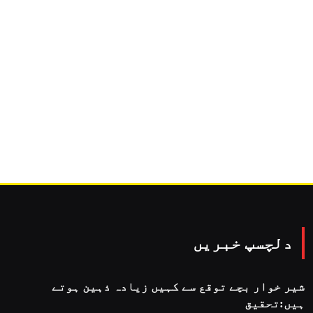
دلچسپ خبریں
شیر خوار بچے توقع سے کہیں زیادہ ذہین ہوتے
ہیں:تحقیق