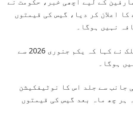
صارفین کے لیے اچھی خبر، حکومت نے
کا اعلان کر دیا، گیس کی قیمتوں
افہ نہیں ہوگا۔
وفاقی وزیر پٹرولیم علی پرویز ملک نے کہا کہ یکم جنوری 2026 سے
یں ہوگا۔
 جانب سے جلد اس کا نوٹیفکیشن
 ہر چھ ماہ بعد گیس کی قیمتوں