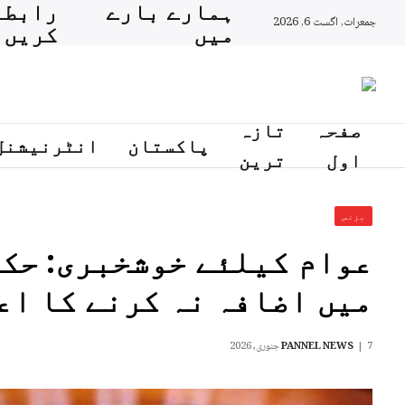
ہمارے بارے
رابطہ
جمعرات, اگست 6, 2026
میں
کریں
صفحہ
تازہ
پاکستان
انٹرنیشنل
اول
ترین
بزنس
عوام کیلئے خوشخبری: حکو
میں اضافہ نہ کرنے کا اعل
7 جنوری, 2026
PANNEL NEWS