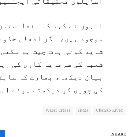
آسڑیلوی تحقیقاتی ایجنسیوں
انہوں نے کہا کہ افغانستان
موجود ہیں، اگر افغان حکوم
شاید کوئی بات چیت ہو سکتی،
شعبہ کی سرمایہ کاری کی رپ
بیان دیکھا، بھارت کا سابق
کی چوری کو دیکھتے ہوئے اس 
Water Crises
India
Chenab River
SHARE.