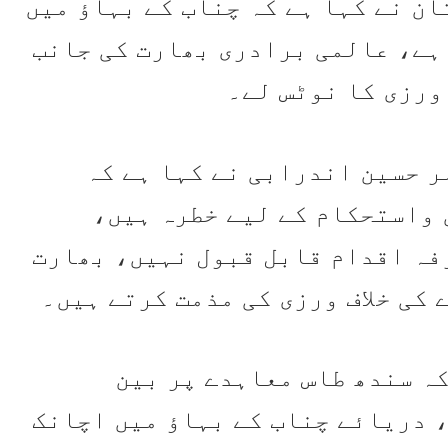
تان نے کہا ہے کہ چناب کے بہاؤ میں
ہے، عالمی برادری بھارت کی جانب
 ورزی کا نوٹس لے۔
 حسین اندرابی نے کہا ہے کہ
 واستحکام کے لیے خطرہ ہیں،
فہ اقدام قابل قبول نہیں، بھارت
 کی خلاف ورزی کی مذمت کرتے ہیں۔
ہ سندھ طاس معاہدے پر بین
 دریائے چناب کے بہاؤ میں اچانک