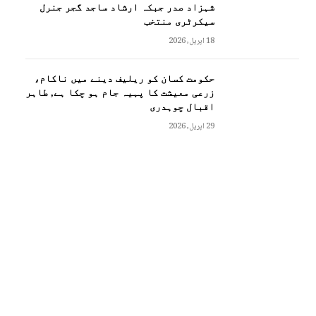
شہزاد صدر جبکہ ارشاد ساجد گجر جنرل
سیکرٹری منتخب
18 اپریل, 2026
حکومت کسان کو ریلیف دینے میں ناکام،
زرعی معیشت کا پہیہ جام ہو چکا ہے, طاہر
اقبال چوہدری
29 اپریل, 2026