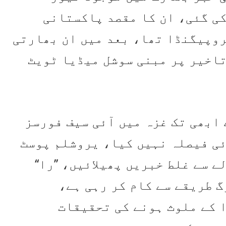
ی گئی، ان کا مقصد پاکستانی
روپیگنڈا تھا، بعد میں ان بھارتی
تاخیر پر مبنی سوشل میڈیا ٹویٹ
 ابھی تک غزہ میں آئی سیف فورسز
ئی فیصلہ نہیں کیا، یروشلم پوسٹ
 سے غلط خبریں پھیلائیں، ’’را‘‘
گ طریقے سے کام کر رہی ہے،
 کے ملوث ہونے کی تحقیقات