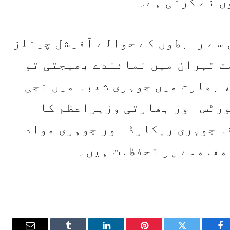
 نے کرنی ہے۔
 سے رابطوں کے حوالے آفیشل چینلز
ت تہران میں نمائندے بھیجتی تو
 بھارت میں جوہری شعبہ میں نجی
ورٹس اور بھارتی وزیراعظم کا
ہ جوہری ریکارڈ اور جوہری مواد
معاملے پر تحفظات ہیں۔