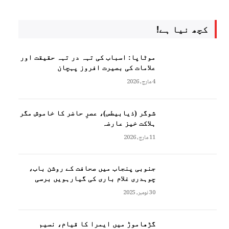
کچھ نیا ہے!
موٹاپا: اسباب کی تہہ در تہہ حقیقت اور
علامات کی بصیرت افروز پہچان
4 مارچ, 2026
شوگر (ذیابیطس)، عصرِ حاضر کا خاموش مگر
ہلاکت خیز عارضہ
11 مارچ, 2026
جنوبی پنجاب میں صحافت کے روشن باب،
چوہدری غلام باری کی گیارہویں برسی
30 نومبر, 2025
گڑھاموڑ میں ایمرا کا قیام، نسیم