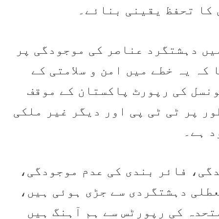
ی کا تحفظ یقینی بنائے۔
یں دہشتگرد عناصر کی موجودگی پر
کہ یہ خطے میں امن و سلامتی کے
ونسل کی رپورٹ پاکستان کے موقف
ور پر ٹی ٹی پی اور دیگر غیر ملکی
د ہے۔
دگی، فائر بندی کی عدم موجودگی،
عطلی دہشتگردی سے جڑی ہوئی ہیں،
تحدہ کی رپورٹس سے ہم آہنگ ہیں