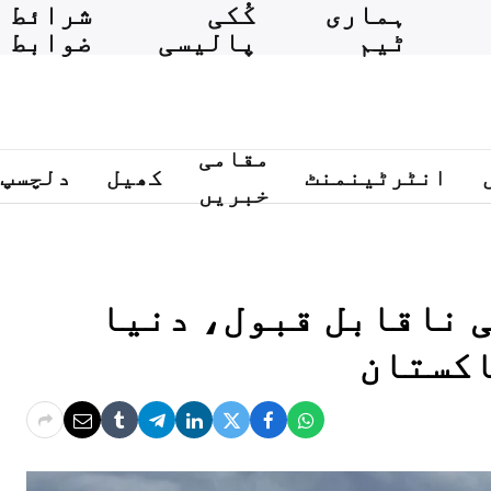
ہماری
کُکی
شرائط و
ٹیم
پالیسی
ضوابط
مقامی
انٹرٹینمنٹ
کھیل
دلچسپ
خبریں
ی ناقابل قبول، دنیا
اکستان