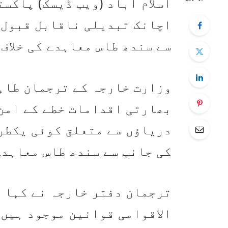
اسلام آباد (ویب ڈیسک) پاکس
اچانک تبدیلی ناقابل قبول 
سے سندھ طاس معاہدے کی خلاف
وزارت خارجہ کے ترجمان طاہر
بھارتی اقدامات خطے کے امن
دریاؤں سے متعلق کوئی یکطر
کی جانب سے سندھ طاس معاہدے
ترجمان دفتر خارجہ نے کہا ک
الاقوامی قوانین موجود ہیں،