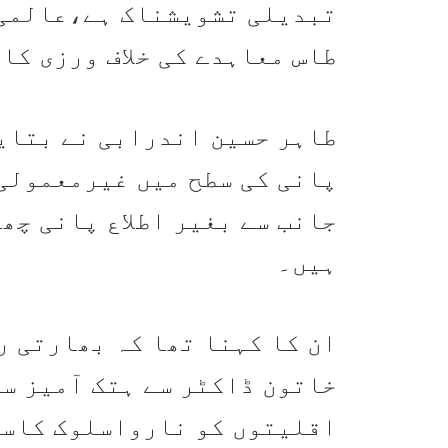
تبدیلی تشویشناک ہے،عالمی 
طاس معاہدے کی خلاف ورزی کا
طاہر حسین اندرابی نے بتای
پانی کی سطح میں غیرمعمولی
جانب سے بغیر اطلاع پانی چھ
ہیں۔
ان کا کہنا تھا کہ بھارتی ر
خاتون ڈاکٹر سے ہتک آمیز س
اقلیتوں کو نارواسلوک کاسا