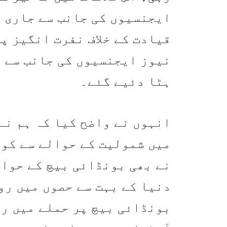
ایجنسیوں کی جانب سے جاری ک
قیادت کے خلاف نفرت انگیز پ
نیوز ایجنسیوں کی جانب سے 
ہٹا دئیے گئے۔
انہوں نے واضح کیا کہ ہم نے
میں شمولیت کے حوالے سے کو
نے بھی بونڈائی بیچ کے حوالے
دنیا کے بہت سے حصوں میں رو
بونڈائی بیچ پر حملے میں را