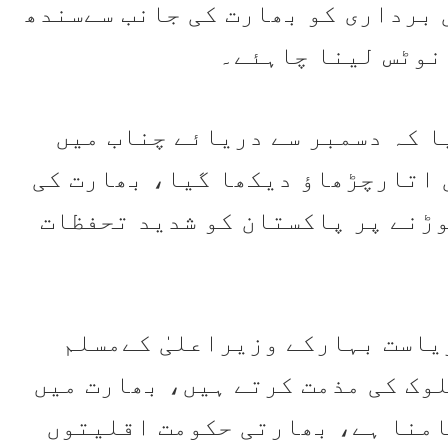
برداری کو بھارت کی جانب سےسندھ
 نوٹس لینا چاہئے۔
ا کہ دسمبر سے دریائے چناب میں
 اتارچڑھاؤ دیکھا گیا، بھارت کی
وڑنے پر پاکستان کو شدید تحفظات
یاست بہارکے وزیراعلیٰ کےمسلم
لوک کی مذمت کرتے ہیں، بھارت میں
منا ہے، بھارتی حکومت اقلیتوں