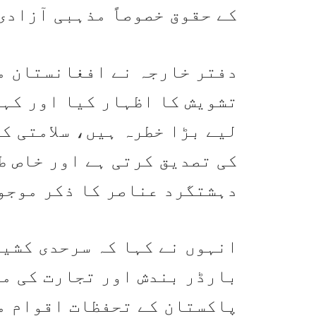
کے حقوق خصوصاً مذہبی آزاد
دفتر خارجہ نے افغانستان م
تشویش کا اظہار کیا اور کہا 
لیے بڑا خطرہ ہیں، سلامتی ک
کی تصدیق کرتی ہے اور خاص ط
دہشتگرد عناصر کا ذکر موجو
انہوں نے کہا کہ سرحدی کشی
بارڈر بندش اور تجارت کی م
پاکستان کے تحفظات اقوام م