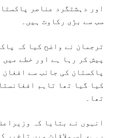
اور دہشتگرد عناصر پاکستان
سب سے بڑی رکاوٹ ہیں۔
ترجمان نے واضح کیا کہ پاکس
پیش کر رہا ہے اور خطے میں 
پاکستان کی جانب سے افغان 
کیا گیا تھا تاہم افغانستان
تھا۔
انہوں نے بتایا کہ وزیراعظم
رہی، اس ملاقات میں تاخیر ک