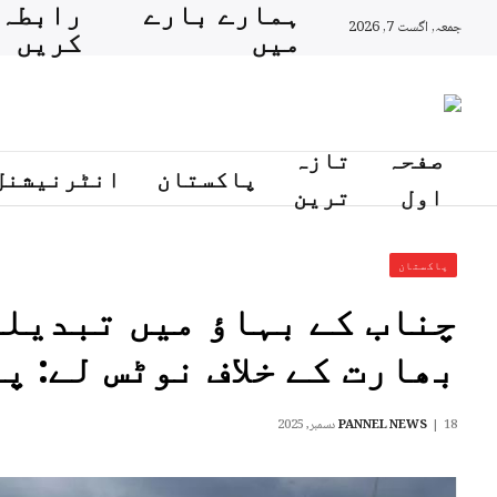
ہمارے بارے
رابطہ
جمعہ, اگست 7, 2026
میں
کریں
صفحہ
تازہ
پاکستان
انٹرنیشنل
اول
ترین
پاکستان
چناب کے بہاؤ میں تبدیل
بھارت کے خلاف نوٹس لے: پ
18 دسمبر, 2025
PANNEL NEWS