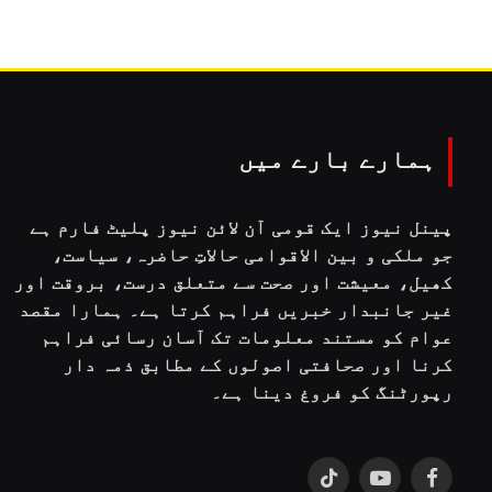
ہمارے بارے میں
پینل نیوز ایک قومی آن لائن نیوز پلیٹ فارم ہے
جو ملکی و بین الاقوامی حالاتِ حاضرہ، سیاست،
کھیل، معیشت اور صحت سے متعلق درست، بروقت اور
غیر جانبدار خبریں فراہم کرتا ہے۔ ہمارا مقصد
عوام کو مستند معلومات تک آسان رسائی فراہم
کرنا اور صحافتی اصولوں کے مطابق ذمہ دار
رپورٹنگ کو فروغ دینا ہے۔
TikTok
YouTube
Facebook