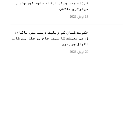
شہزاد صدر جبکہ ارشاد ساجد گجر جنرل
سیکرٹری منتخب
18 اپریل, 2026
حکومت کسان کو ریلیف دینے میں ناکام،
زرعی معیشت کا پہیہ جام ہو چکا ہے, طاہر
اقبال چوہدری
29 اپریل, 2026