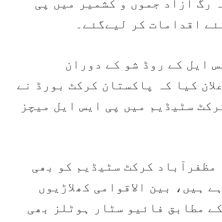
 رگ آزاد جموں و کشمیر میں پی
ئے اقدامات کر لیےگئے۔
س ایل کے روڈ شو کے دوران
لان کیا کہ پاکستان کرکٹ بورڈ نے
رکٹ سٹیڈیم میں پی ایس ایل میچز
 مظفرآباد کرکٹ سٹیڈیم کو بھی
 ہیں، بین الاقوامی کھلاڑیوں
کے مطابق فائیو سٹار ہوٹلز بھی