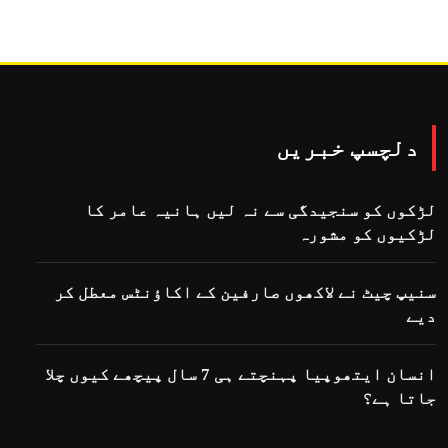
دلچسپ خبریں
لڑکوں کو سنجیدگی سے نہ لیں ہانیہ عامر کا
لڑکیوں کو مشورہ
سنیپ چیٹ نے لاکھوں صارفین کے اکاؤنٹس معطل کر
دیے
انسان ایتھوپیا پہنچتے ہی 7 سال پیچھے کیوں چلا
جاتا ہے؟