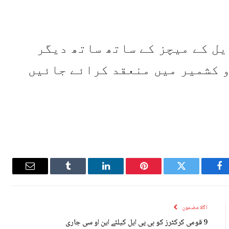
یل کے میچز کے ساتھ ساتھ دیگر
و کشمیر میں منعقد کرائے جائیں
Email
Tumblr
LinkedIn
Pinterest
Twitter
Facebook
اگلا مضمون
9 قومی کرکٹرز کو بی پی ایل کیلئے این او سی جاری