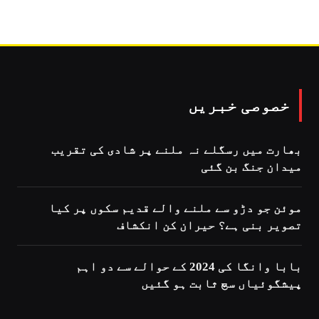
خصوصی خبریں
بھارت میں رسگلے نہ ملنے پر شادی کی تقریب
میدان جنگ بن گئی
موئن جو دڑو سے ملنے والے قدیم سکوں پر کیا
تصویر بنی ہے؟ حیران کن انکشاف
بابا وانگا کی 2024 کے حوالے سے دو اہم
پیشگوئیاں سچ ثابت ہو گئیں