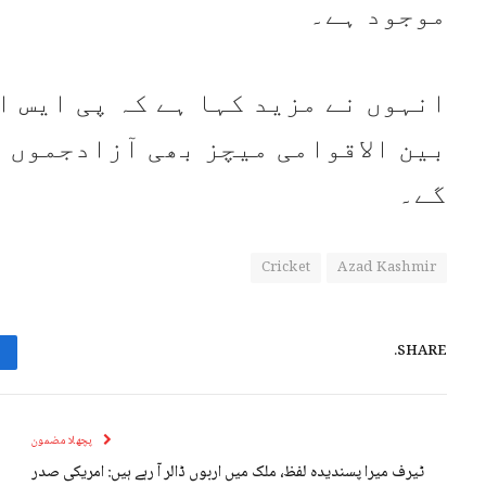
موجود ہے۔
انہوں نے مزید کہا ہے کہ پی ایس ا
بین الاقوامی میچز بھی آزادجموں 
گے۔
Cricket
Azad Kashmir
SHARE.
پچھلا مضمون
ٹیرف میرا پسندیدہ لفظ، ملک میں اربوں ڈالر آ رہے ہیں: امریکی صدر