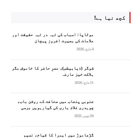
کچھ نیا ہے!
موٹاپا: اسباب کی تہہ در تہہ حقیقت اور
علامات کی بصیرت افروز پہچان
4 مارچ, 2026
شوگر (ذیابیطس)، عصرِ حاضر کا خاموش مگر
ہلاکت خیز عارضہ
11 مارچ, 2026
جنوبی پنجاب میں صحافت کے روشن باب،
چوہدری غلام باری کی گیارہویں برسی
30 نومبر, 2025
گڑھاموڑ میں ایمرا کا قیام، نسیم