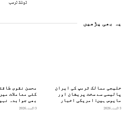
ڈونلڈ ٹرمپ
یہ بھی پڑھیں
خلیجی ممالک ٹرمپ کی ایران
محسن نقوی طاقت
پالیسی سے سخت پریشان اور
کئی معاملات میں
مایوس ہیں: امریکی اخبار
بھی جوابدہ نہیں
3 اگست, 2026
3 اگست, 2026