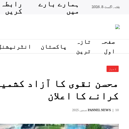
ہمارے بارے
رابطہ
ہفتہ, اگست 8, 2026
میں
کریں
صفحہ
تازہ
پاکستان
انٹرنیشنل
اول
ترین
کھیل
محسن نقوی کا آزاد کشمیر
کرانے کا اعلان
10 دسمبر, 2025
PANNEL NEWS