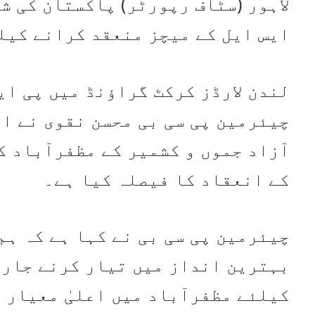
لاہور (سٹاف رپورٹر) پاکستان کی شہ
ایس ایل کے میچز منعقد کرانے کیل
لندن لارڈز کرکٹ گراؤنڈ میں پی ای
چیئرمین پی سی بی محسن نقوی نے اع
آزاد جموں و کشمیر کے مظفرآباد ک
کے انعقاد کا فیصلہ کیا ہے۔
چیئرمین پی سی بی نے کہا ہے کہ ہم
بہترین انداز میں تیار کرنے جارہے
کیلئے مظفرآباد میں اعلیٰ معیار 