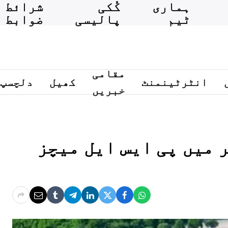
ہماری
کُکی
شرائط و
ٹیم
پالیسی
ضوابط
مقامی
انٹرٹینمنٹ
کھیل
دلچسپ
خبریں
 میں پی ایس ایل میچز