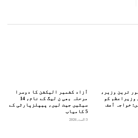
ور ترین وزیر،
آزاد کشمیر الیکشن کا دوسرا
 وزیراعظم کو
مرحلہ بھی ن لیگ کے نام، 14
: خواجہ آصف
سیٹیں جیت لیں، پیپلزپارٹی کے
5 کامیاب
3 اگست, 2026