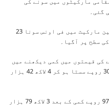
مقامی مارکیٹوں میں سونے کی
 گئی۔
تفصیلات کے مطابق بین الاقوامی بلین مارکیٹ میں فی اونس سونا 23
 کی قیمتوں میں کمی دیکھنے میں
آئی، جہاں فی تولہ سونا 2 ہزار 300 روپے سستا ہو کر 4 لاکھ 42 ہزار
فی 10 گرام سونے کی قیمت 1 ہزار 972 روپے کمی کے بعد 3 لاکھ 79 ہزار