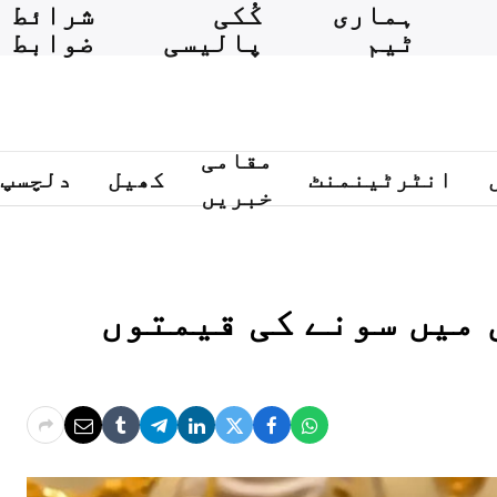
ہماری
کُکی
شرائط و
ٹیم
پالیسی
ضوابط
مقامی
انٹرٹینمنٹ
کھیل
دلچسپ
خبریں
 میں سونے کی قیمتوں