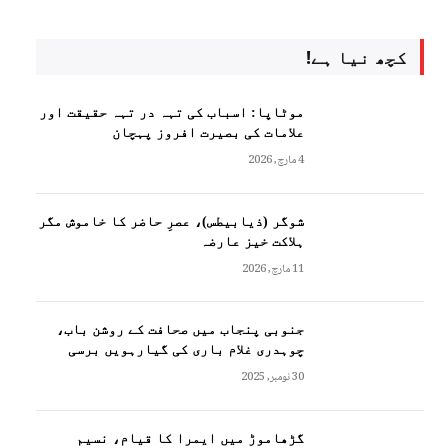
کچھ نیا ہے!
موٹاپا: اسباب کی تہہ در تہہ حقیقت اور
علامات کی بصیرت افروز پہچان
4 مارچ, 2026
شوگر (ذیابیطس)، عصرِ حاضر کا خاموش مگر
ہلاکت خیز عارضہ
11 مارچ, 2026
جنوبی پنجاب میں صحافت کے روشن باب،
چوہدری غلام باری کی گیارہویں برسی
30 نومبر, 2025
گڑھاموڑ میں ایمرا کا قیام، نسیم