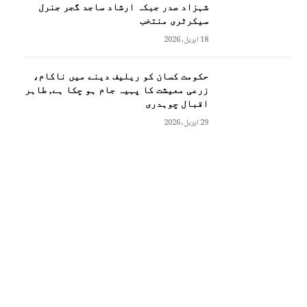
شہزاد صدر جبکہ ارشاد ساجد گجر جنرل
سیکرٹری منتخب
18 اپریل, 2026
حکومت کسان کو ریلیف دینے میں ناکام،
زرعی معیشت کا پہیہ جام ہو چکا ہے, طاہر
اقبال چوہدری
29 اپریل, 2026