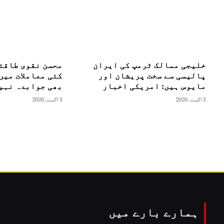
خلیجی ممالک ٹرمپ کی ایران
محسن نقوی طاقت
پالیسی سے سخت پریشان اور
کئی معاملات میں
مایوس ہیں: امریکی اخبار
بھی جوابدہ نہیں
3 اگست, 2026
3 اگست, 2026
ہمارے بارے میں