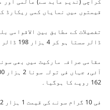
کراچی (ندیم عابد سے) عالمی اور 
قیمتوں میں نمایاں کمی ریکارڈ کی
ڈالر سستا ہو کر 4 ہزار 198 ڈالر کی سطح پر آگیا۔
مقامی صرافہ مارکیٹ میں بھی سونے
162 روپے کا ہوگیا۔