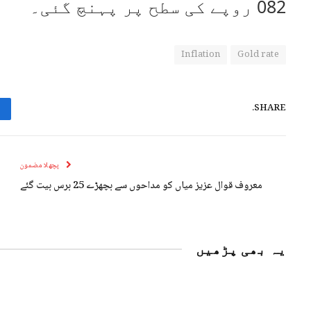
082 روپے کی سطح پر پہنچ گئی۔
Inflation
Gold rate
SHARE.
پچھلا مضمون
معروف قوال عزیز میاں کو مداحوں سے بچھڑے 25 برس بیت گئے
یہ بھی پڑھیں