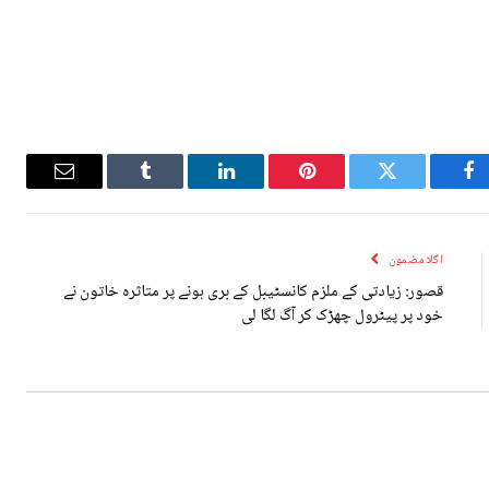
Email
Tumblr
LinkedIn
Pinterest
Twitter
Facebook
اگلا مضمون
قصور: زیادتی کے ملزم کانسٹیبل کے بری ہونے پر متاثرہ خاتون نے
خود پر پیٹرول چھڑک کر آگ لگا لی