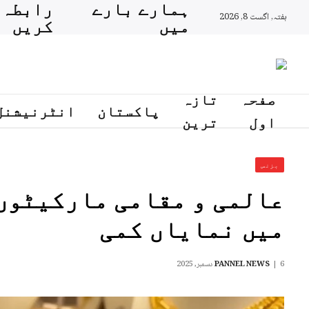
ہمارے بارے
رابطہ
ہفتہ, اگست 8, 2026
میں
کریں
صفحہ
تازہ
پاکستان
انٹرنیشنل
اول
ترین
بزنس
عالمی و مقامی مارکیٹوں
میں نمایاں کمی
6 دسمبر, 2025
PANNEL NEWS