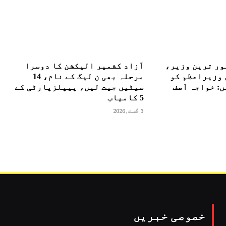
ور ترین وزیر،
آزاد کشمیر الیکشن کا دوسرا
 وزیراعظم کو
مرحلہ بھی ن لیگ کے نام، 14
: خواجہ آصف
سیٹیں جیت لیں، پیپلزپارٹی کے
5 کامیاب
3 اگست, 2026
خصوصی خبریں