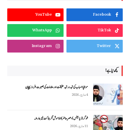
YouTube
Facebook
WhatsApp
TikTok
Instagram
Twitter
کچھ نیا ہے!
موٹاپا: اسباب کی تہہ در تہہ حقیقت اور علامات کی بصیرت افروز پہچان
4 مارچ, 2026
شوگر (ذیابیطس)، عصرِ حاضر کا خاموش مگر ہلاکت خیز عارضہ
11 مارچ, 2026