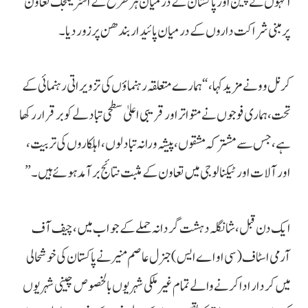
انہوں نے چین اور پاکستان کے درمیان ہر طرح کے اسٹریٹجک تعاون
پر مبنی شراکت داروں کے درمیان پائیدار بندھن پر زور دیا۔
کرنل وو نے مزید کہا، “ہمارے متعلقہ رہنماؤں کی تزویراتی رہنمائی کے
تحت، ہماری فوجوں نے متواتر اور قریبی اعلیٰ سطحی تبادلے کو برقرار رکھا
ہے، جس سے مشترکہ مشقوں، پیشہ ورانہ تبادلوں، اہلکاروں کی تربیت،
اور آلات اور ٹیکنالوجی میں تعاون کے مثبت نتائج برآمد ہوئے ہیں۔”
ایک دن قبل، شانگلہ دہشت گردانہ حملے کے جواب میں، چیف آف
آرمی اسٹاف (سی او اے ایس) جنرل عاصم منیر نے پاکستان کی خوشحالی
میں کردار ادا کرنے والے تمام غیر ملکی شہریوں بالخصوص چینی شہریوں