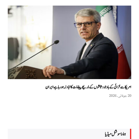
امریکا سے لڑائی کے باوجود ثالثوں کے ذریعے پیغامات کا تبادلہ ہو رہا ہے: ایران
20 جولائی, 2026
ہمارا سوشل میڈیا