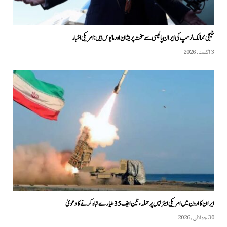
خلیجی ممالک ٹرمپ کی ایران پالیسی سے سخت پریشان اور مایوس ہیں: امریکی اخبار
3 اگست, 2026
ایران کا اردن میں امریکی ایئربیس پر حملہ، تین ایف 35 طیارے تباہ کرنے کا دعویٰ
30 جولائی, 2026