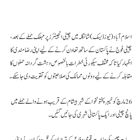
اسلام آباد (نیوزڈیسک)شانگلہ میں چینی انجینئرز پر مہلک حملے کے بعد،
چینی فوج نے پاکستان کے ساتھ تعاون کرنے کے لیے اپنی رضامند ی کا
اظہار کیا تاکہ مختلف سیکورٹی خطرات بالخصوص دہشت گردانہ حملوں کا
مقابلہ کرنے کے لیے دونوں ممالک کی صلاحیتوں کو تقویت دی جا سکے۔
26 مارچ کو خیبرپختونخوا کے شہر بیشام کے قریب ہونے والے حملے میں
پانچ چینی اور ایک پاکستانی شہری کی جانیں گئیں۔
یہ بات چین کی وزارت قومی دفاع کے ترجمان کرنل وو کیان نے اپنی