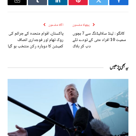
Email
Tumblr
LinkedIn
Pinterest
Twitter
Facebook
پچھلا مضمون
اگلا مضمون
کانگو : لینڈ سلائیڈنگ سے 7 بچوں
پاکستان، اقوام متحدہ کے جرائم کی
سمیت 10 افراد مٹی کے تودے تلے
روک تھام اور فوجداری انصاف
دب کر ہلاک
کمیشن کا دوبارہ رکن منتخب ہو گیا
یہ بھی پڑھیں