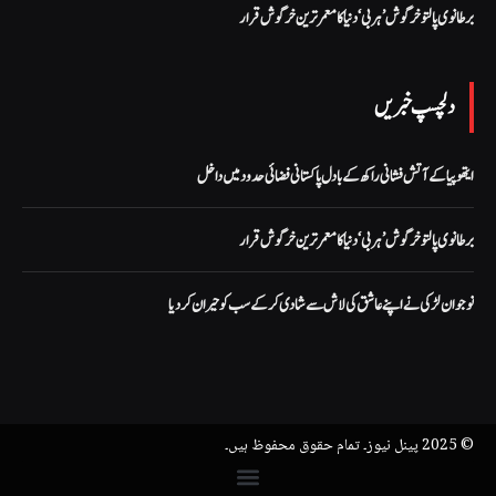
برطانوی پالتو خرگوش ’ہربی‘ دنیا کا معمر ترین خرگوش قرار
دلچسپ خبریں
ایتھوپیا کے آتش فشانی راکھ کے بادل پاکستانی فضائی حدود میں داخل
برطانوی پالتو خرگوش ’ہربی‘ دنیا کا معمر ترین خرگوش قرار
نوجوان لڑکی نے اپنے عاشق کی لاش سے شادی کر کے سب کو حیران کر دیا
© 2025 پینل نیوز۔ تمام حقوق محفوظ ہیں۔