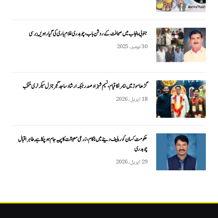
جنوبی پنجاب میں صحافت کے روشن باب، چوہدری غلام باری کی گیارہویں برسی
30 نومبر, 2025
گڑھاموڑ میں ایمرا کا قیام، نسیم شہزاد صدر جبکہ ارشاد ساجد گجر جنرل سیکرٹری منتخب
18 اپریل, 2026
حکومت کسان کو ریلیف دینے میں ناکام، زرعی معیشت کا پہیہ جام ہو چکا ہے, طاہر اقبال
چوہدری
29 اپریل, 2026