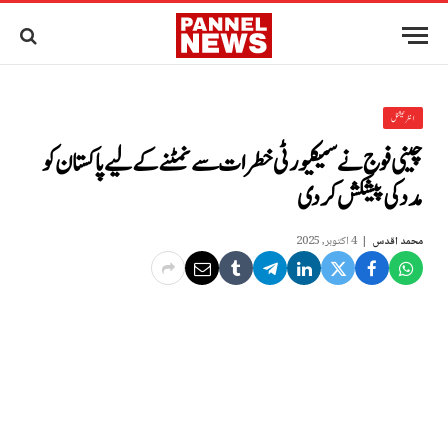
انٹرنیشنل
چینی فوج نےسیکیورٹی خطرات سے نمٹنے کے لیے پاکستان کو
مدد کی پیشکش کر دی
محمد اقدس
4 اکتوبر, 2025