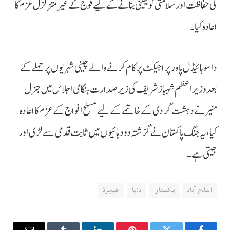
کی حفاظت اور سلامتی کو یقینی بنانے کے لیے فوج کے غیر متزلزل عزم کا
اعادہ کیا۔
داسو ہائیڈل پاور پراجیکٹ پر کام کرنے والے چینی شہریوں پر حملے کے
بعد وزیراعظم شہباز شریف کی زیر صدارت ہنگامی اجلاس میں جنرل
منیر نے دہشت گردی کے خاتمے کے لیے مسلح افواج کے عزم کا اعادہ
کیا، یہ جنگ پاکستان نے گزشتہ دو دہائیوں میں ثابت قدمی سے لڑی اور
جیتی ہے۔
اسلام آباد
پاکستان
دنیا
فیچرڈ