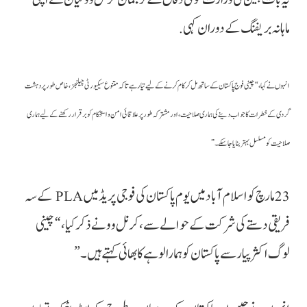
ماہانہ بریفنگ کے دوران کہی.
انہوں نے کہا، “چینی فوج پاکستان کے ساتھ مل کر کام کرنے کے لیے تیار ہے تاکہ متنوع سیکیورٹی چیلنجز، خاص طور پر دہشت
گردی کے خطرات کا جواب دینے کی ہماری صلاحیت، اور مشترکہ طور پر علاقائی امن و استحکام کو برقرار رکھنے کے لیے ہماری
صلاحیت کو مسلسل بہتر بنایا جا سکے۔”
23 مارچ کو اسلام آباد میں یوم پاکستان کی فوجی پریڈ میں PLA کے سہ
فریقی دستے کی شرکت کے حوالے سے، کرنل وو نے ذکر کیا، “چینی
لوگ اکثر پیار سے پاکستان کو ہمارا لوہے کا بھائی کہتے ہیں۔”