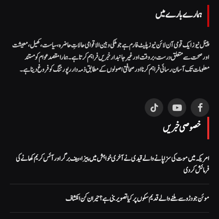
ہمارے بارے میں
پینل نیوز ایک قومی آن لائن نیوز پلیٹ فارم ہے جو ملکی و بین الاقوامی حالاتِ حاضرہ، سیاست، کھیل، معیشت
اور صحت سے متعلق درست، بروقت اور غیر جانبدار خبریں فراہم کرتا ہے۔ ہمارا مقصد عوام کو مستند
معلومات تک آسان رسائی فراہم کرنا اور صحافتی اصولوں کے مطابق ذمہ دار رپورٹنگ کو فروغ دینا ہے۔
TikTok
YouTube
Facebook
خصوصی خبریں
امریکہ میں موت کی سزا پانے والے قیدی نے آخری خواہش میں پیزا، بیف برگر اور آئس کریم کھانے کی
فرمائش کر دی
موئن جو دڑو سے ملنے والے قدیم سکوں پر کیا تصویر بنی ہے؟ حیران کن انکشاف