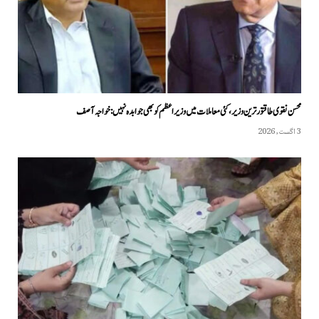
محسن نقوی طاقتور ترین وزیر، کئی معاملات میں وزیراعظم کو بھی جوابدہ نہیں: خواجہ آصف
3 اگست, 2026