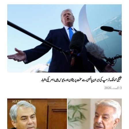
خلیجی ممالک ٹرمپ کی ایران پالیسی سے سخت پریشان اور مایوس ہیں: امریکی اخبار
3 اگست, 2026