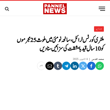
تازہ ترین
ملٹری کورٹس ٹرائل،سانحہ نو مئی میں‌ملوث25 مجرموں
کو 10سال قید بامشقت کی سزا ئیں سنادیں
محمد اقدس
4 اکتوبر, 2025