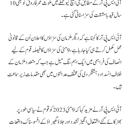
آئی ایس پی آر کے مطابق جی ایچ کیو حملے میں ملوث عمر فاروق کو بھی 10
سال قید بامشقت کی سزا سنائی گئی ہے۔
آئی ایس پی آر کا کہنا ہےکہ دیگر ملزمان کی سزاؤں کا اعلان اُن کے قانونی
عمل مکمل کرتے ہی کیا جا رہا ہے، 9 مئی کی سزاؤں کا فیصلہ قوم کے لیے
انصاف کی فراہمی میں ایک اہم سنگ میل ہے جب کہ متعدد ملزمان کے
خلاف انسداد دہشتگردی کی مختلف عدالتوں میں بھی مقدمات زیر سماعت
ہیں۔
آئی ایس پی آر نے مزید کہا کہ 9 مئی 2023 کو قوم نے سیاسی طور پر
بھڑکائےگئے اشتعال انگیز تشدد اورجلاؤ گھیراؤ کے افسوسناک واقعات