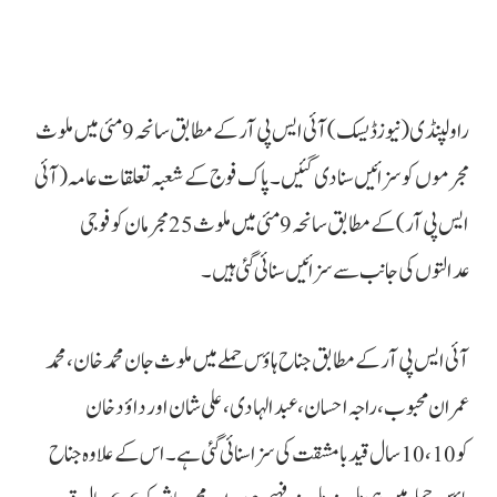
راولپنڈی(نیوزڈیسک) آئی ایس پی آر کے مطابق سانحہ 9 مئی میں ملوث
مجرموں کو سزائیں سنا دی گئیں۔پاک فوج کے شعبہ تعلقات عامہ (آئی
ایس پی آر) کے مطابق سانحہ 9 مئی میں ملوث 25 مجرمان کو فوجی
عدالتوں کی جانب سے سزائیں سنائی گئی ہیں۔
آئی ایس پی آر کے مطابق جناح ہاؤس حملے میں ملوث جان محمد خان، محمد
عمران محبوب، راجہ احسان، عبدالہادی، علی شان اور داؤد خان
کو 10،10 سال قید بامشقت کی سزا سنائی گئی ہے۔اس کے علاوہ جناح