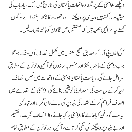
دیکھے، 9 مئی کے پرتشدد واقعات پاکستان کی تاریخ میں ایک سیاہ باب کی
حیثیت رکھتے ہیں، سیاسی پروپیگنڈے، جھوٹ کا شکار بننے والے لوگوں
کیلئے یہ سزائیں تنبیہ ہیں کہ مستقبل میں قانون کو ہاتھ میں نہ لیں۔
آئی ایس پی آر کے مطابق صحیح معنوں میں مکمل انصاف اُس وقت ہوگا
جب 9 مئی کے ماسٹر مائنڈ اور منصوبہ سازوں کو آئین و قانون کے مطابق
سزا مل جائے گی، ریاست پاکستان 9 مئی کےواقعات میں مکمل انصاف
مہیا کرکے ریاست کی عملداری کویقینی بنائےگی، 9مئی کے مقدمے میں
انصاف فراہم کرکے تشدد کی بنیاد پر کی جانے والی گمراہ اور تباہ کُن
سیاست کو دفن کیا جائے گا، 9 مئی پرکیا جانے والاانصاف نفرت،تقسیم
اور بے بنیاد پروپیگنڈا کی نفی کرتا ہے، آئین اور قانون کے مطابق تمام