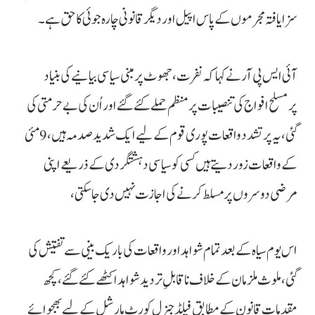
سزا یافتہ مجرموں کے پاس اپیل اور دیگر قانونی چارہ جوئی کا حق ہے۔
آئی ایس پی آر نے کہا کہ نفرت، جھوٹ پرمبنی سیاسی بیانیےکی بنیاد
پرمسلح افواج کی تنصیبات پرمنظم حملے کئے گئے اور اُن کی بے حرمتی کی
گئی، یہ پر تشدد واقعات پوری قوم کے لیے ایک شدید صدمہ ہیں، 9 مئی
کے واقعات زور دیتے ہیں کسی کو سیاسی دہشتگردی کے ذریعے اپنی
مرضی دوسروں پر مسلط کرنے کی اجازت نہیں دی جاسکتی،
اس یوم سیاہ کے بعد تمام شواہد اور واقعات کی باریک بینی سے تفتیش کی
گئی، ملوث ملزمان کے خلاف ناقابلِ تردید شواہد اکٹھے کئے گئے، کچھ
مقدمات قانون کے مطابق فیلڈ جنرل کورٹ مارشل کے لیے بھجوائے