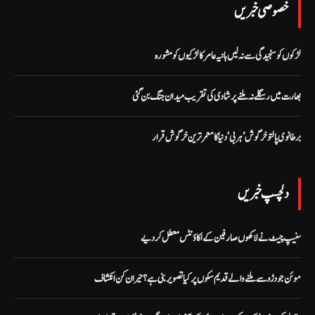
خصوصی خبریں
لڑکوں کو سنجیدگی سے نہ لیں ہانیہ عامر کا لڑکیوں کو مشورہ
بھارت میں رسگلے نہ ملنے پر شادی کی تقریب میدان جنگ بن گئی
برطانوی پالتو خرگوش ’ہربی‘ دنیا کا معمر ترین خرگوش قرار
دلچسپ خبریں
سنیپ چیٹ نے لاکھوں صارفین کے اکاؤنٹس معطل کر دیے
موئن جو دڑو سے ملنے والے قدیم سکوں پر کیا تصویر بنی ہے؟ حیران کن انکشاف