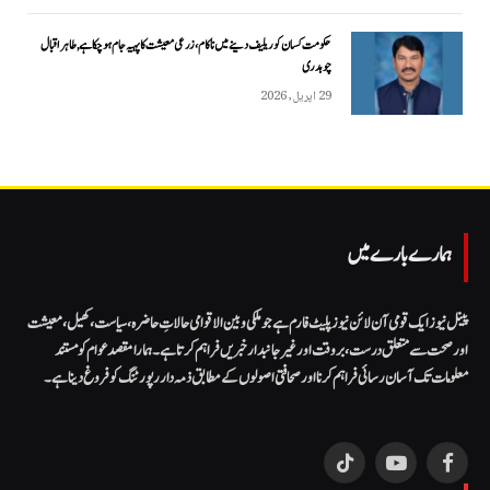
حکومت کسان کو ریلیف دینے میں ناکام، زرعی معیشت کا پہیہ جام ہو چکا ہے, طاہر اقبال
چوہدری
29 اپریل, 2026
ہمارے بارے میں
پینل نیوز ایک قومی آن لائن نیوز پلیٹ فارم ہے جو ملکی و بین الاقوامی حالاتِ حاضرہ، سیاست، کھیل، معیشت
اور صحت سے متعلق درست، بروقت اور غیر جانبدار خبریں فراہم کرتا ہے۔ ہمارا مقصد عوام کو مستند
معلومات تک آسان رسائی فراہم کرنا اور صحافتی اصولوں کے مطابق ذمہ دار رپورٹنگ کو فروغ دینا ہے۔
TikTok
YouTube
Facebook