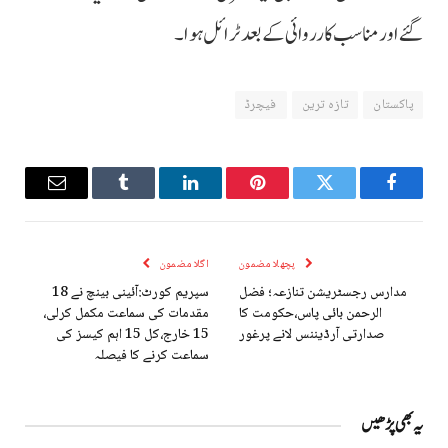
گئے اور مناسب کارروائی کے بعد ٹرائل ہوا۔
پاکستان
تازہ ترین
فیچرڈ
Email
Tumblr
LinkedIn
Pinterest
Twitter
Facebook
پچھلا مضمون
اگلا مضمون
مدارس رجسٹریشن تنازعہ؛ فضل
سپریم کورٹ:آئینی بینچ نے 18
الرحمن بائی پاس،حکومت کا
مقدمات کی سماعت مکمل کرلی،
صدارتی آرڈیننس لانے پرغور
15 خارج،کل 15 اہم کیسز کی
سماعت کرنے کا فیصلہ
یہ بھی پڑھیں