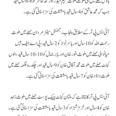
ہاؤس حملے میں ہی ملوث ملوث فہیم حیدر اور محمد حاشر کو 6،6 سال قید
جب کہ محمد عاشق کو 4 سال قید بامشقت کی سزا سنائی گئی ہے۔
آئی ایس پی آر کے مطابق پنجاب رجمنٹل سینٹر مردان حملے میں ملوث
رحمت اللہ کو 10 سال اور یاسر نواز کو 2 سال قید، پی اے ایف بیس
میانوالی حملے میں ملوث انور خان اور بابر جمال کو 10،10 سال قید، بنوں
کینٹ حملے میں ملوث محمد آفاق خان کو 9 سال قید اور چکدرہ قلعہ حملے میں
ملوث داؤد خان کو 7 سال قید بامشقت کی سزا سنائی گئی ہے۔
آئی ایس پی آر کا بتانا ہےکہ ملتان کینٹ چیک پوسٹ حملے میں ملوث زاہد
خان کو 4 سال ا ور خرم شہزاد کو 3 سال قید بامشقت کی سزا سنائی گئی ہے۔