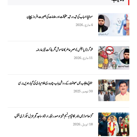
موٹاپا: اسباب کی تہہ در تہہ حقیقت اور علامات کی بصیرت افروز پہچان
4 مارچ, 2026
شوگر (ذیابیطس)، عصرِ حاضر کا خاموش مگر ہلاکت خیز عارضہ
11 مارچ, 2026
جنوبی پنجاب میں صحافت کے روشن باب، چوہدری غلام باری کی گیارہویں برسی
30 نومبر, 2025
گڑھاموڑ میں ایمرا کا قیام، نسیم شہزاد صدر جبکہ ارشاد ساجد گجر جنرل سیکرٹری منتخب
18 اپریل, 2026